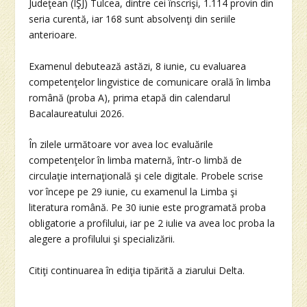
Judeţean (IŞJ) Tulcea, dintre cei înscrişi, 1.114 provin din
seria curentă, iar 168 sunt absolvenţi din seriile
anterioare.
Examenul debutează astăzi, 8 iunie, cu evaluarea
competenţelor lingvistice de comunicare orală în limba
română (proba A), prima etapă din calendarul
Bacalaureatului 2026.
În zilele următoare vor avea loc evaluările
competenţelor în limba maternă, într-o limbă de
circulaţie internaţională şi cele digitale. Probele scrise
vor începe pe 29 iunie, cu examenul la Limba şi
literatura română. Pe 30 iunie este programată proba
obligatorie a profilului, iar pe 2 iulie va avea loc proba la
alegere a profilului şi specializării.
Citiţi continuarea în ediţia tipărită a ziarului Delta.