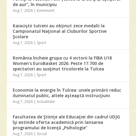
de aur”, în municipiu
Aug 7, 2026
|
Eveniment
Kaiaciştii tulceni au obţinut zece medalii la
Campionatul Naţional al Cluburilor Sportive
Şcolare
Aug 7, 2026
|
Sport
România încheie grupa cu 4 victorii la FIBA U18
Women’s EuroBasket 2026. Peste 17.700 de
spectatori au susţinut tricolorele la Tulcea
Aug 7, 2026
|
Sport
Economie la energie în Tulcea: unele primării reduc
iluminatul public, altele aşteaptă instrucţiuni
Aug 7, 2026
|
Actualitate
Facultatea de Ştiinţe ale Educaţiei din cadrul UDJG
îşi extinde oferta academică prin lansarea
programului de licenţă „Psihologie”
Aug 7, 2026
|
Social