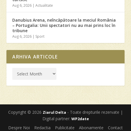
Aug 6, 2026
|
Actualitate
Danubius Arena, neîncăpătoare la meciul România
– Portugalia: Unii spectatori nu au mai prins loc în
tribune
Aug 6, 2026
|
Sport
ARHIVA ARTICOLE
Copyright © 2026
- Toate drepturile rezervate |
Ziarul Delta
Digital partner:
WP2date
Despre Noi
Redactia
Publicitate
Abonamente
Contact