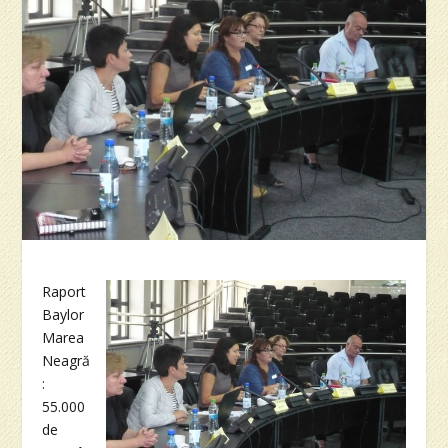
Raport
Baylor
Marea
Neagră
:
55.000
de