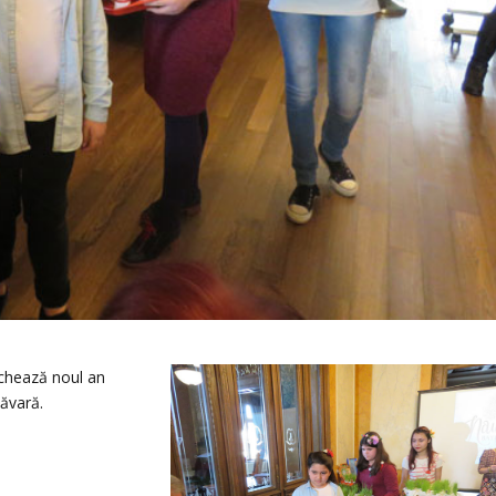
rchează noul an
măvară.