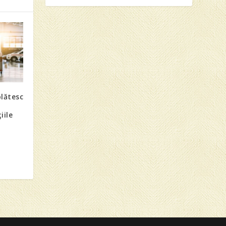
plătesc
iile