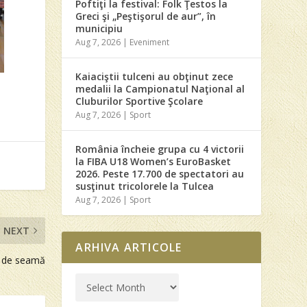
Poftiţi la festival: Folk Ţestos la
Greci şi „Peştişorul de aur”, în
municipiu
Aug 7, 2026
|
Eveniment
Kaiaciştii tulceni au obţinut zece
medalii la Campionatul Naţional al
Cluburilor Sportive Şcolare
Aug 7, 2026
|
Sport
România încheie grupa cu 4 victorii
la FIBA U18 Women’s EuroBasket
2026. Peste 17.700 de spectatori au
susţinut tricolorele la Tulcea
Aug 7, 2026
|
Sport
NEXT
ARHIVA ARTICOLE
i de seamă