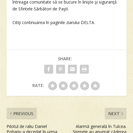
întreaga comunitate să se bucure în linişte şi siguranţă
de Sfintele Sărbători de Paşti.
Citiţi continuarea în paginile ziarului DELTA.
SHARE:
RATE:
PREVIOUS
NEXT
Pilotul de raliu Daniel
Alarmă generală în Tulcea.
Pohariu a decedat în urma
Sirenele au anunţat căderea