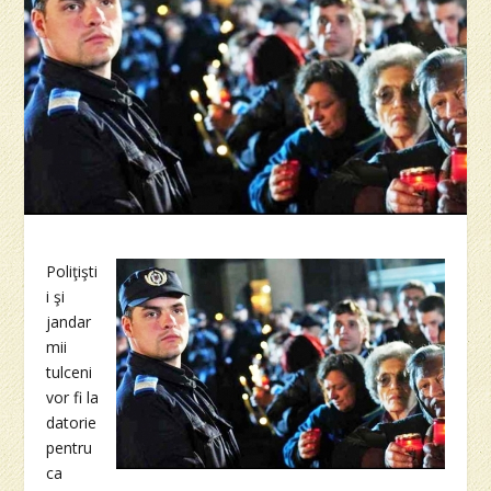
Poliţişti
i şi
jandar
mii
tulceni
vor fi la
datorie
pentru
ca