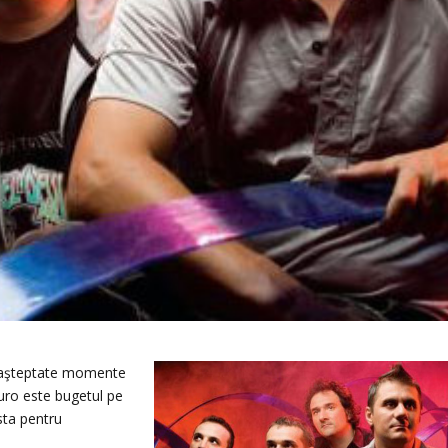
i aşteptate momente
euro este bugetul pe
sta pentru