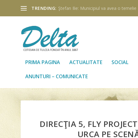
TRENDING:
Ştefan Ilie: Municipiul va avea o temelie ş
PRIMA PAGINA
ACTUALITATE
SOCIAL
ANUNTURI – COMUNICATE
DIRECŢIA 5, FLY PROJECT
URCA PE SCENĂ