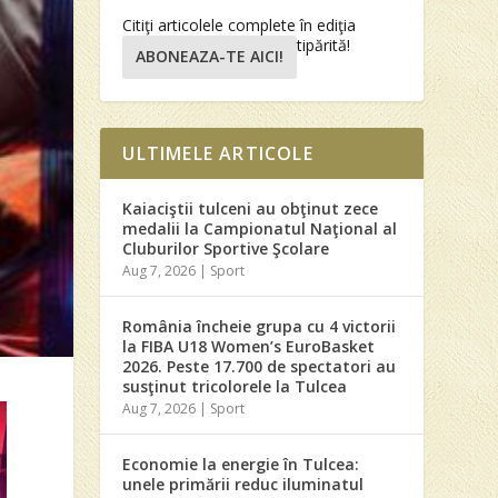
Citiţi articolele complete în ediţia
tipărită!
ABONEAZA-TE AICI!
ULTIMELE ARTICOLE
Kaiaciştii tulceni au obţinut zece
medalii la Campionatul Naţional al
Cluburilor Sportive Şcolare
Aug 7, 2026
|
Sport
România încheie grupa cu 4 victorii
la FIBA U18 Women’s EuroBasket
2026. Peste 17.700 de spectatori au
susţinut tricolorele la Tulcea
Aug 7, 2026
|
Sport
Economie la energie în Tulcea:
unele primării reduc iluminatul