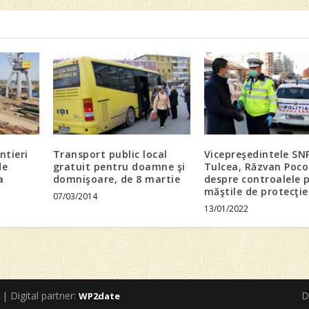
ntieri
Transport public local
Vicepreşedintele SN
de
gratuit pentru doamne şi
Tulcea, Răzvan Poco
a
domnişoare, de 8 martie
despre controalele p
măştile de protecţie
07/03/2014
13/01/2022
 | Digital partner:
D
WP2date