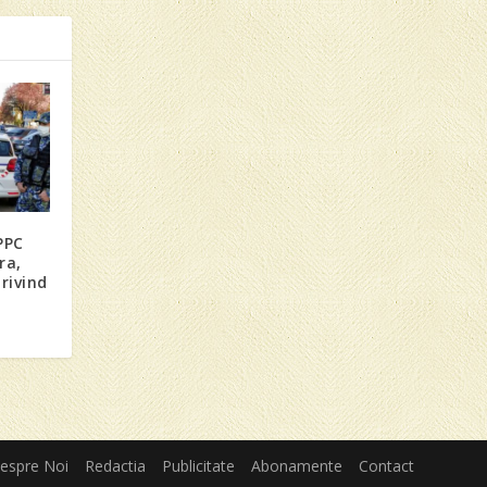
PPC
ra,
rivind
espre Noi
Redactia
Publicitate
Abonamente
Contact