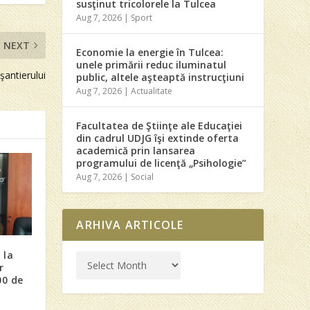
susţinut tricolorele la Tulcea
Aug 7, 2026
|
Sport
NEXT
Economie la energie în Tulcea:
unele primării reduc iluminatul
şantierului
public, altele aşteaptă instrucţiuni
Aug 7, 2026
|
Actualitate
Facultatea de Ştiinţe ale Educaţiei
din cadrul UDJG îşi extinde oferta
academică prin lansarea
programului de licenţă „Psihologie”
Aug 7, 2026
|
Social
ARHIVA ARTICOLE
 la
r
00 de