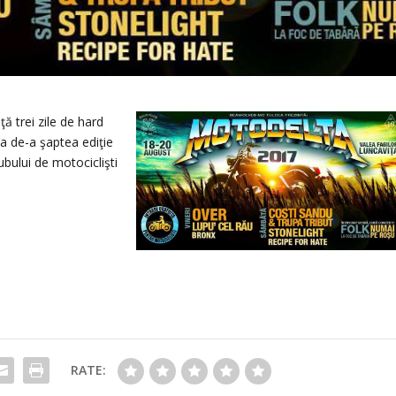
ă trei zile de hard
ea de-a şaptea ediţie
bului de motociclişti
RATE: