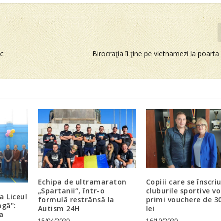
ic
Birocraţia îi ţine pe vietnamezi la poarta 
Echipa de ultramaraton
Copiii care se înscriu
„Spartanii”, într-o
cluburile sportive vo
a Liceul
formulă restrânsă la
primi vouchere de 3
ngă":
Autism 24H
lei
a
15/04/2020
16/10/2020