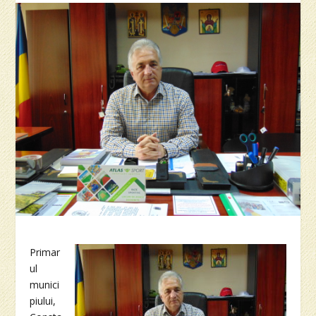
Primar
ul
munici
piului,