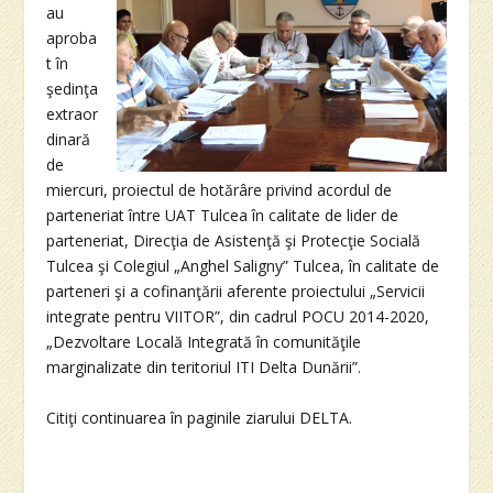
au
aproba
t în
şedinţa
extraor
dinară
de
miercuri, proiectul de hotărâre privind acordul de
parteneriat între UAT Tulcea în calitate de lider de
parteneriat, Direcţia de Asistenţă şi Protecţie Socială
Tulcea şi Colegiul „Anghel Saligny” Tulcea, în calitate de
parteneri şi a cofinanţării aferente proiectului „Servicii
integrate pentru VIITOR”, din cadrul POCU 2014-2020,
„Dezvoltare Locală Integrată în comunităţile
marginalizate din teritoriul ITI Delta Dunării”.
Citiţi continuarea în paginile ziarului DELTA.