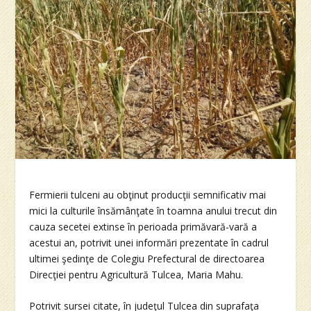
Fermierii tulceni au obţinut producţii semnificativ mai
mici la culturile însămânţate în toamna anului trecut din
cauza secetei extinse în perioada primăvară-vară a
acestui an, potrivit unei informări prezentate în cadrul
ultimei şedinţe de Colegiu Prefectural de directoarea
Direcţiei pentru Agricultură Tulcea, Maria Mahu.
Potrivit sursei citate, în judeţul Tulcea din suprafaţa