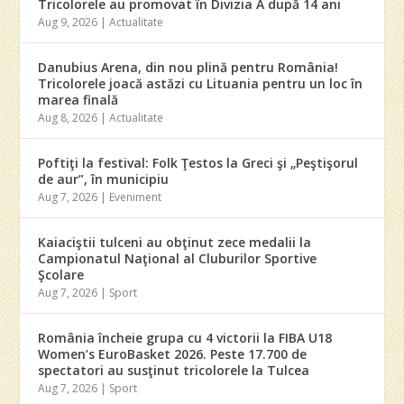
Tricolorele au promovat în Divizia A după 14 ani
Aug 9, 2026
|
Actualitate
Danubius Arena, din nou plină pentru România!
Tricolorele joacă astăzi cu Lituania pentru un loc în
marea finală
Aug 8, 2026
|
Actualitate
Poftiţi la festival: Folk Ţestos la Greci şi „Peştişorul
de aur”, în municipiu
Aug 7, 2026
|
Eveniment
Kaiaciştii tulceni au obţinut zece medalii la
Campionatul Naţional al Cluburilor Sportive
Şcolare
Aug 7, 2026
|
Sport
România încheie grupa cu 4 victorii la FIBA U18
Women’s EuroBasket 2026. Peste 17.700 de
spectatori au susţinut tricolorele la Tulcea
Aug 7, 2026
|
Sport