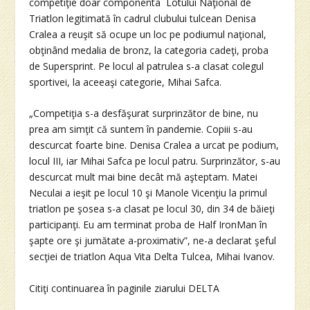
competiţie doar componenta Lotului Naţional de
Triatlon legitimată în cadrul clubului tulcean Denisa
Cralea a reuşit să ocupe un loc pe podiumul naţional,
obţinând medalia de bronz, la categoria cadeţi, proba
de Supersprint. Pe locul al patrulea s-a clasat colegul
sportivei, la aceeaşi categorie, Mihai Safca.
„Competiţia s-a desfăşurat surprinzător de bine, nu
prea am simţit că suntem în pandemie. Copiii s-au
descurcat foarte bine. Denisa Cralea a urcat pe podium,
locul III, iar Mihai Safca pe locul patru. Surprinzător, s-au
descurcat mult mai bine decât mă aşteptam. Matei
Neculai a ieşit pe locul 10 şi Manole Vicenţiu la primul
triatlon pe şosea s-a clasat pe locul 30, din 34 de băieţi
participanţi. Eu am terminat proba de Half IronMan în
şapte ore şi jumătate a-proximativ”, ne-a declarat şeful
secţiei de triatlon Aqua Vita Delta Tulcea, Mihai Ivanov.
Citiţi continuarea în paginile ziarului DELTA