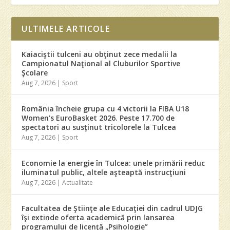
ULTIMELE ARTICOLE
Kaiaciştii tulceni au obţinut zece medalii la
Campionatul Naţional al Cluburilor Sportive
Şcolare
Aug 7, 2026
|
Sport
România încheie grupa cu 4 victorii la FIBA U18
Women’s EuroBasket 2026. Peste 17.700 de
spectatori au susţinut tricolorele la Tulcea
Aug 7, 2026
|
Sport
Economie la energie în Tulcea: unele primării reduc
iluminatul public, altele aşteaptă instrucţiuni
Aug 7, 2026
|
Actualitate
Facultatea de Ştiinţe ale Educaţiei din cadrul UDJG
îşi extinde oferta academică prin lansarea
programului de licenţă „Psihologie”