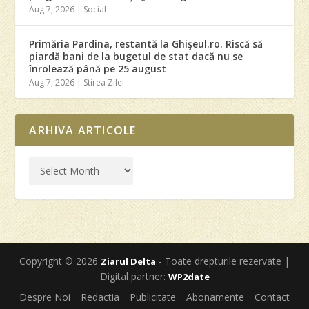
Aug 7, 2026
|
Social
Primăria Pardina, restantă la Ghişeul.ro. Riscă să
piardă bani de la bugetul de stat dacă nu se
înrolează până pe 25 august
Aug 7, 2026
|
Stirea Zilei
ARHIVA ARTICOLE
Copyright © 2026
- Toate drepturile rezervate |
Ziarul Delta
Digital partner:
WP2date
Despre Noi
Redactia
Publicitate
Abonamente
Contact