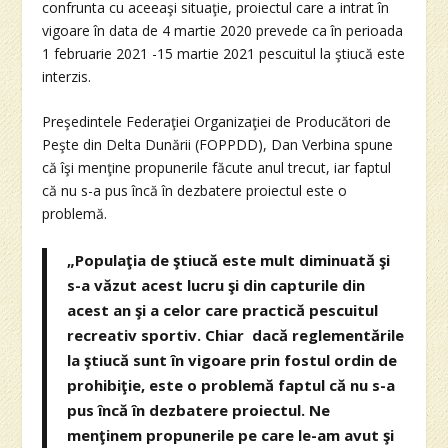
confrunta cu aceeaşi situaţie, proiectul care a intrat în
vigoare în data de 4 martie 2020 prevede ca în perioada
1 februarie 2021 -15 martie 2021 pescuitul la ştiucă este
interzis.
Preşedintele Federaţiei Organizaţiei de Producători de
Peşte din Delta Dunării (FOPPDD), Dan Verbina spune
că îşi menţine propunerile făcute anul trecut, iar faptul
că nu s-a pus încă în dezbatere proiectul este o
problemă.
„Populaţia de ştiucă este mult diminuată şi
s-a văzut acest lucru şi din capturile din
acest an şi a celor care practică pescuitul
recreativ sportiv. Chiar dacă reglementările
la ştiucă sunt în vigoare prin fostul ordin de
prohibiţie, este o problemă faptul că nu s-a
pus încă în dezbatere proiectul. Ne
menţinem propunerile pe care le-am avut şi