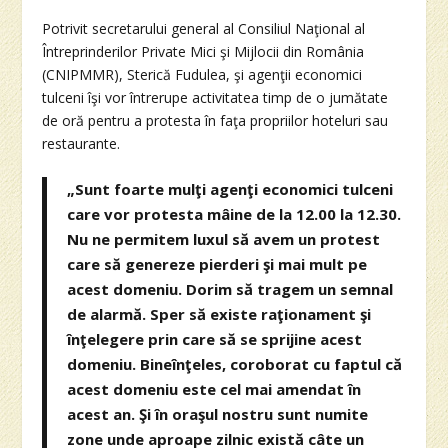
Potrivit secretarului general al Consiliul Naţional al
Întreprinderilor Private Mici şi Mijlocii din România
(CNIPMMR), Sterică Fudulea, şi agenţii economici
tulceni îşi vor întrerupe activitatea timp de o jumătate
de oră pentru a protesta în faţa propriilor hoteluri sau
restaurante.
„Sunt foarte mulţi agenţi economici tulceni
care vor protesta mâine de la 12.00 la 12.30.
Nu ne permitem luxul să avem un protest
care să genereze pierderi şi mai mult pe
acest domeniu. Dorim să tragem un semnal
de alarmă. Sper să existe raţionament şi
înţelegere prin care să se sprijine acest
domeniu. Bineînţeles, coroborat cu faptul că
acest domeniu este cel mai amendat în
acest an. Şi în oraşul nostru sunt numite
zone unde aproape zilnic există câte un