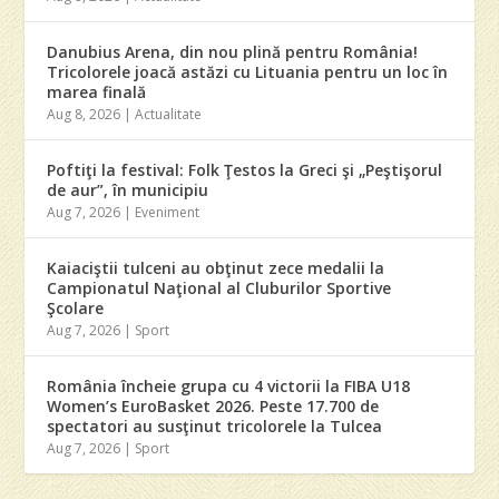
Danubius Arena, din nou plină pentru România!
Tricolorele joacă astăzi cu Lituania pentru un loc în
marea finală
Aug 8, 2026
|
Actualitate
Poftiţi la festival: Folk Ţestos la Greci şi „Peştişorul
de aur”, în municipiu
Aug 7, 2026
|
Eveniment
Kaiaciştii tulceni au obţinut zece medalii la
Campionatul Naţional al Cluburilor Sportive
Şcolare
Aug 7, 2026
|
Sport
România încheie grupa cu 4 victorii la FIBA U18
Women’s EuroBasket 2026. Peste 17.700 de
spectatori au susţinut tricolorele la Tulcea
Aug 7, 2026
|
Sport