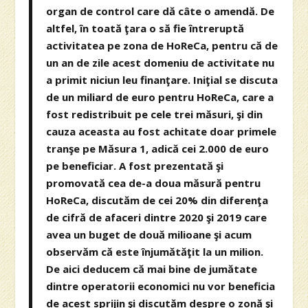
organ de control care dă câte o amendă. De
altfel, în toată ţara o să fie întreruptă
activitatea pe zona de HoReCa, pentru că de
un an de zile acest domeniu de activitate nu
a primit niciun leu finanţare. Iniţial se discuta
de un miliard de euro pentru HoReCa, care a
fost redistribuit pe cele trei măsuri, şi din
cauza aceasta au fost achitate doar primele
tranşe pe Măsura 1, adică cei 2.000 de euro
pe beneficiar. A fost prezentată şi
promovată cea de-a doua măsură pentru
HoReCa, discutăm de cei 20% din diferenţa
de cifră de afaceri dintre 2020 şi 2019 care
avea un buget de două milioane şi acum
observăm că este înjumătăţit la un milion.
De aici deducem că mai bine de jumătate
dintre operatorii economici nu vor beneficia
de acest sprijin şi discutăm despre o zonă şi