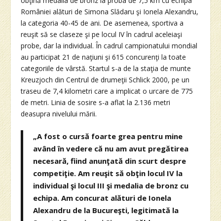
obţină medalia de bronz la proba de 7,5 km cu echipa
României alături de Simona Slădaru şi Ionela Alexandru,
la categoria 40-45 de ani. De asemenea, sportiva a
reuşit să se claseze şi pe locul IV în cadrul aceleiaşi
probe, dar la individual. În cadrul campionatului mondial
au participat 21 de naţiuni şi 615 concurenţi la toate
categoriile de vârstă. Startul s-a de la staţia de munte
Kreuzjoch din Centrul de drumeţii Schlick 2000, pe un
traseu de 7,4 kilometri care a implicat o urcare de 775
de metri. Linia de sosire s-a aflat la 2.136 metri
deasupra nivelului mării.
„A fost o cursă foarte grea pentru mine
având în vedere că nu am avut pregătirea
necesară, fiind anunţată din scurt despre
competiţie. Am reuşit să obţin locul IV la
individual şi locul III şi medalia de bronz cu
echipa. Am concurat alături de Ionela
Alexandru de la Bucureşti, legitimată la