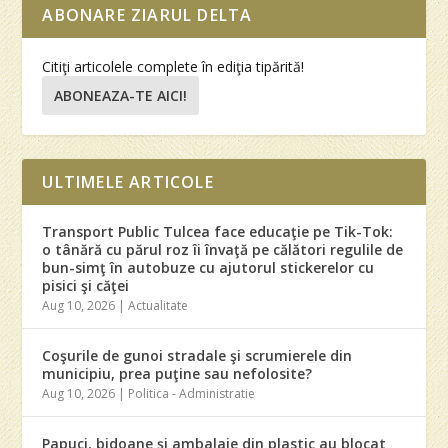
ABONARE ZIARUL DELTA
Citiţi articolele complete în ediţia tipărită!
ABONEAZA-TE AICI!
ULTIMELE ARTICOLE
Transport Public Tulcea face educaţie pe Tik-Tok:
o tânără cu părul roz îi învaţă pe călători regulile de
bun-simţ în autobuze cu ajutorul stickerelor cu
pisici şi căţei
Aug 10, 2026
|
Actualitate
Coşurile de gunoi stradale şi scrumierele din
municipiu, prea puţine sau nefolosite?
Aug 10, 2026
|
Politica - Administratie
Papuci, bidoane şi ambalaje din plastic au blocat