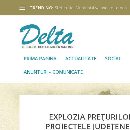
TRENDING:
Ştefan Ilie: Municipiul va avea o temelie ş
PRIMA PAGINA
ACTUALITATE
SOCIAL
ANUNTURI – COMUNICATE
EXPLOZIA PREŢURILO
PROIECTELE JUDEŢENE