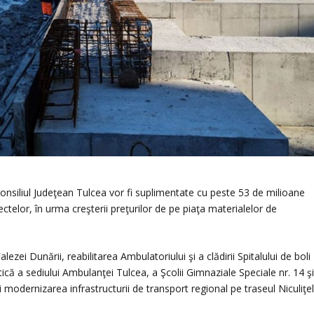
onsiliul Judeţean Tulcea vor fi suplimentate cu peste 53 de milioane
ectelor, în urma creşterii preţurilor de pe piaţa materialelor de
ezei Dunării, reabilitarea Ambulatoriului şi a clădirii Spitalului de boli
ică a sediului Ambulanţei Tulcea, a Şcolii Gimnaziale Speciale nr. 14 ş
i modernizarea infrastructurii de transport regional pe traseul Niculiţe