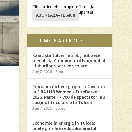
Citiţi articolele complete în ediţia
tipărită!
ABONEAZA-TE AICI!
ULTIMELE ARTICOLE
Kaiaciştii tulceni au obţinut zece
medalii la Campionatul Naţional al
Cluburilor Sportive Şcolare
Aug 7, 2026
|
Sport
România încheie grupa cu 4 victorii
la FIBA U18 Women’s EuroBasket
2026. Peste 17.700 de spectatori au
susţinut tricolorele la Tulcea
Aug 7, 2026
|
Sport
i
l
Economie la energie în Tulcea:
unele primării reduc iluminatul