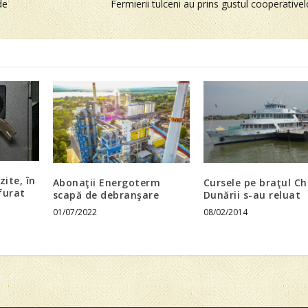
de
Fermierii tulceni au prins gustul cooperativel
zite, în
Abonaţii Energoterm
Cursele pe braţul Chi
furat
scapă de debranşare
Dunării s-au reluat
01/07/2022
08/02/2014