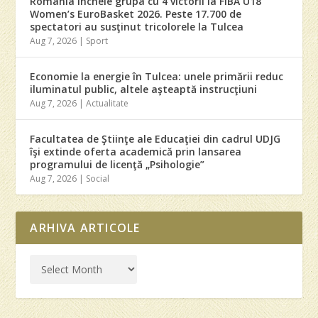
România încheie grupa cu 4 victorii la FIBA U18
Women’s EuroBasket 2026. Peste 17.700 de
spectatori au susţinut tricolorele la Tulcea
Aug 7, 2026
|
Sport
Economie la energie în Tulcea: unele primării reduc
iluminatul public, altele aşteaptă instrucţiuni
Aug 7, 2026
|
Actualitate
Facultatea de Ştiinţe ale Educaţiei din cadrul UDJG
îşi extinde oferta academică prin lansarea
programului de licenţă „Psihologie”
Aug 7, 2026
|
Social
ARHIVA ARTICOLE