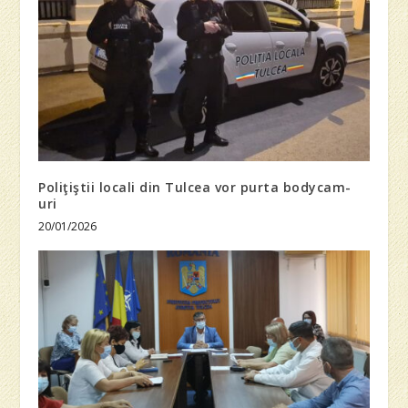
Poliţiştii locali din Tulcea vor purta bodycam-
uri
20/01/2026