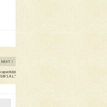
NEXT
 capacității
dil S.R.L.”