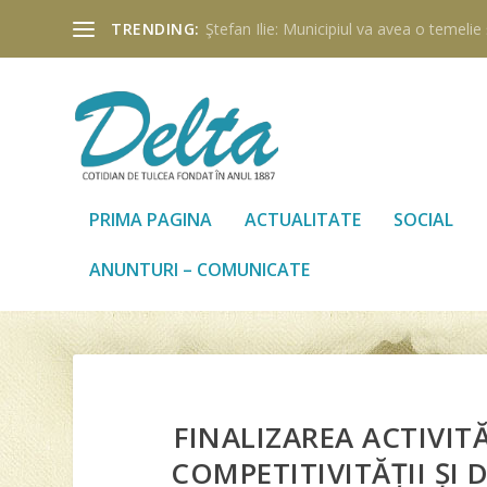
TRENDING:
Ştefan Ilie: Municipiul va avea o temelie ş
PRIMA PAGINA
ACTUALITATE
SOCIAL
ANUNTURI – COMUNICATE
FINALIZAREA ACTIVIT
COMPETITIVITĂȚII ȘI 