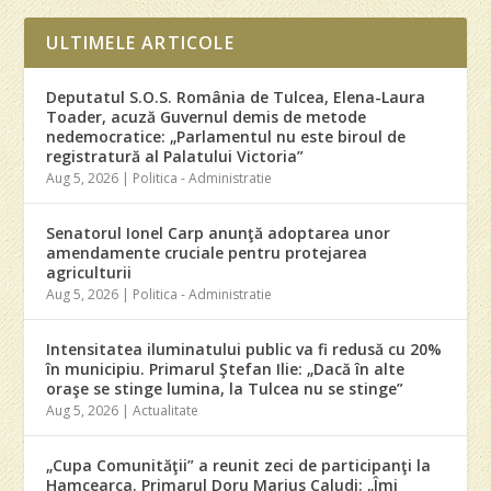
ULTIMELE ARTICOLE
Deputatul S.O.S. România de Tulcea, Elena-Laura
Toader, acuză Guvernul demis de metode
nedemocratice: „Parlamentul nu este biroul de
registratură al Palatului Victoria”
Aug 5, 2026
|
Politica - Administratie
Senatorul Ionel Carp anunţă adoptarea unor
amendamente cruciale pentru protejarea
agriculturii
Aug 5, 2026
|
Politica - Administratie
Intensitatea iluminatului public va fi redusă cu 20%
în municipiu. Primarul Ştefan Ilie: „Dacă în alte
oraşe se stinge lumina, la Tulcea nu se stinge”
Aug 5, 2026
|
Actualitate
„Cupa Comunităţii” a reunit zeci de participanţi la
Hamcearca. Primarul Doru Marius Caludi: „Îmi