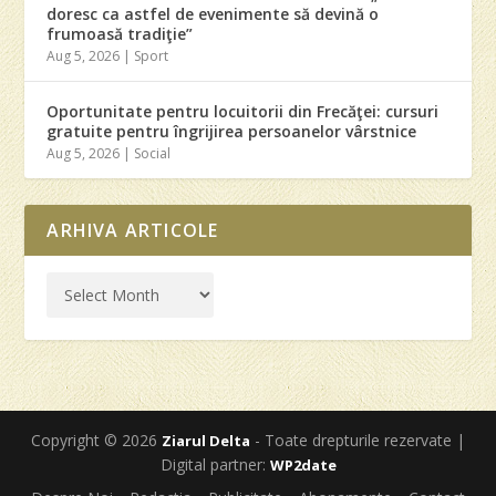
doresc ca astfel de evenimente să devină o
frumoasă tradiţie”
Aug 5, 2026
|
Sport
Oportunitate pentru locuitorii din Frecăţei: cursuri
gratuite pentru îngrijirea persoanelor vârstnice
Aug 5, 2026
|
Social
ARHIVA ARTICOLE
Copyright © 2026
- Toate drepturile rezervate |
Ziarul Delta
Digital partner:
WP2date