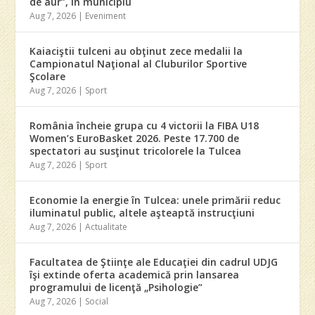
de aur”, în municipiu
Aug 7, 2026
|
Eveniment
Kaiaciştii tulceni au obţinut zece medalii la
Campionatul Naţional al Cluburilor Sportive
Şcolare
Aug 7, 2026
|
Sport
România încheie grupa cu 4 victorii la FIBA U18
Women’s EuroBasket 2026. Peste 17.700 de
spectatori au susţinut tricolorele la Tulcea
Aug 7, 2026
|
Sport
Economie la energie în Tulcea: unele primării reduc
iluminatul public, altele aşteaptă instrucţiuni
Aug 7, 2026
|
Actualitate
Facultatea de Ştiinţe ale Educaţiei din cadrul UDJG
îşi extinde oferta academică prin lansarea
programului de licenţă „Psihologie”
Aug 7, 2026
|
Social