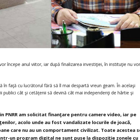
or începe anul viitor, iar după finalizarea investiţiei, în instituţie nu vo
ă în faţă cu lucrătorul fără să îl mai despartă vreun geam. În acelaşi
ii publici cât şi cetăţenii să devină cât mai independenţi de hârtie şi
in PNRR am solicitat finanţare pentru camere video, iar pe
ăţenilor, acolo unde au fost vandalizate locurile de joacă,
soane care nu au un comportament civilizat. Toate acestea s
ntr-un program digital ne sunt puse la dispoziţie zonele cu