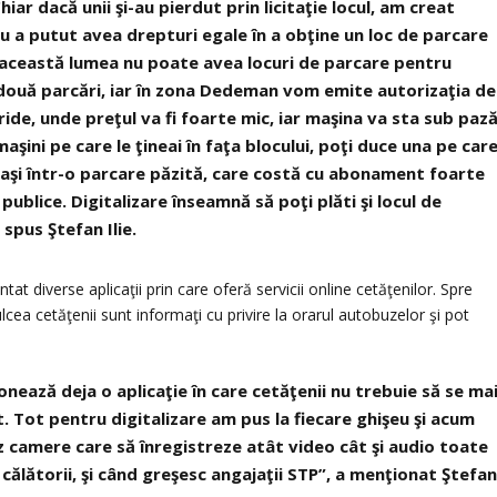
ar dacă unii şi-au pierdut prin licitaţie locul, am creat
nu a putut avea drepturi egale în a obţine un loc de parcare
din această lumea nu poate avea locuri de parcare pentru
 două parcări, iar în zona Dedeman vom emite autorizaţia de
ide, unde preţul va fi foarte mic, iar maşina va sta sub pază
maşini pe care le ţineai în faţa blocului, poţi duce una pe car
o laşi într-o parcare păzită, care costă cu abonament foarte
publice. Digitalizare înseamnă să poţi plăti şi locul de
 spus Ştefan Ilie.
at diverse aplicaţii prin care oferă servicii online cetăţenilor. Spre
cea cetăţenii sunt informaţi cu privire la orarul autobuzelor şi pot
nează deja o aplicaţie în care cetăţenii nu trebuie să se ma
. Tot pentru digitalizare am pus la fiecare ghişeu şi acum
 camere care să înregistreze atât video cât şi audio toate
călătorii, şi când greşesc angajaţii STP”, a menţionat Ştefa