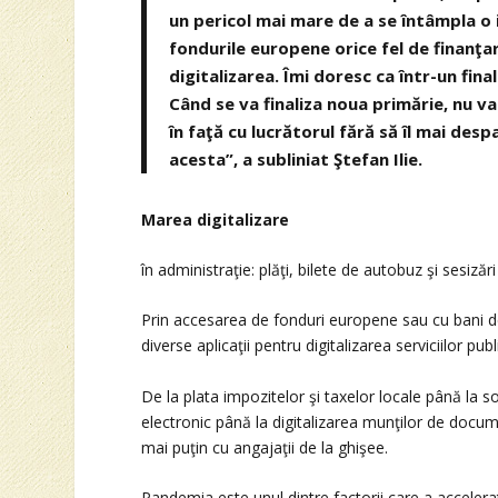
un pericol mai mare de a se întâmpla o
fondurile europene orice fel de finanţa
digitalizarea. Îmi doresc ca într-un fin
Când se va finaliza noua primărie, nu va
în faţă cu lucrătorul fără să îl mai de
acesta”, a subliniat Ştefan Ilie.
Marea digitalizare
în administraţie: plăţi, bilete de autobuz şi sesizăr
Prin accesarea de fonduri europene sau cu bani de 
diverse aplicaţii pentru digitalizarea serviciilor pub
De la plata impozitelor şi taxelor locale până la so
electronic până la digitalizarea munţilor de documen
mai puţin cu angajaţii de la ghişee.
Pandemia este unul dintre factorii care a accelerat 