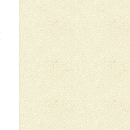
.
e
i
n