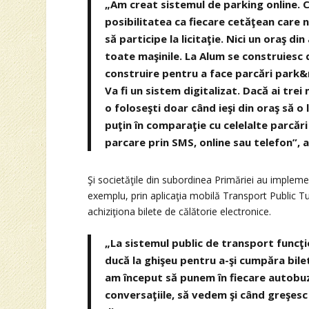
„Am creat sistemul de parking online. Chi
posibilitatea ca fiecare cetăţean care 
să participe la licitaţie. Nici un oraş 
toate maşinile. La Alum se construiesc
construire pentru a face parcări park&r
Va fi un sistem digitalizat. Dacă ai trei 
o foloseşti doar când ieşi din oraş să 
puţin în comparaţie cu celelalte parcări 
parcare prin SMS, online sau telefon”, a
Şi societăţile din subordinea Primăriei au implement
exemplu, prin aplicaţia mobilă Transport Public Tul
achiziţiona bilete de călătorie electronice.
„La sistemul public de transport funcţio
ducă la ghişeu pentru a-şi cumpăra bilet
am început să punem în fiecare autobuz
conversaţiile, să vedem şi când greşesc 