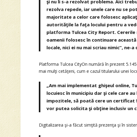
şi nu li s-a rezolvat problema. Aici treb
rezolva repede, iar unele care nu se po
majoritate a celor care folosesc aplicaţ
autorităţile la faţa locului pentru a ve
platforma Tulcea City Report. Cererile 
oamenii folosesc în continuare această 
locale, nici ei nu mai scriau nimic”, ne-a
Platforma Tulcea CityOn numără în prezent 5.145 d
mai mulţi cetăţeni, cum e cazul titularului unei lo
„Am mai implementat ghişeul online, Tu
locuiesc în municipiu dar şi cele care au 
impozitele, să poată cere un certificat
vor putea solicita şi obţine inclusiv un 
Digitalizarea şi-a făcut simţită prezenţa şi în siste