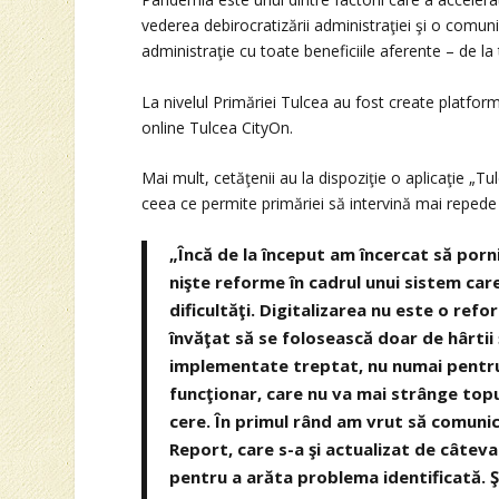
vederea debirocratizării administraţiei şi o comuni
administraţie cu toate beneficiile aferente – de la
La nivelul Primăriei Tulcea au fost create platform
online Tulcea CityOn.
Mai mult, cetăţenii au la dispoziţie o aplicaţie „T
ceea ce permite primăriei să intervină mai reped
„Încă de la început am încercat să porni
nişte reforme în cadrul unui sistem care
dificultăţi. Digitalizarea nu este o refo
învăţat să se folosească doar de hârtii ş
implementate treptat, nu numai pentru c
funcţionar, care nu va mai strânge topu
cere. În primul rând am vrut să comunic
Report, care s-a şi actualizat de câteva
pentru a arăta problema identificată. 