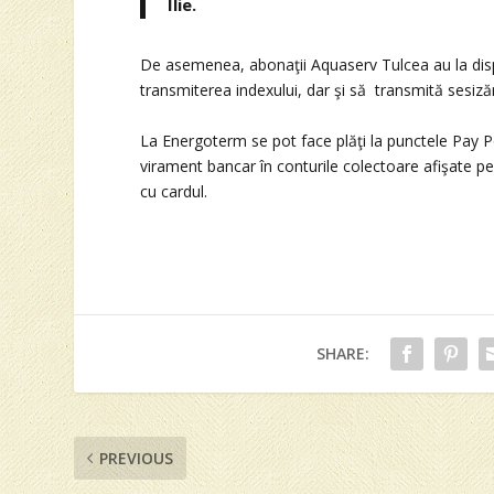
Ilie.
De asemenea, abonaţii Aquaserv Tulcea au la dispo
transmiterea indexului, dar şi să transmită sesizăr
La Energoterm se pot face plăţi la punctele Pay Poin
virament bancar în conturile colectoare afişate pe 
cu cardul.
SHARE:
PREVIOUS