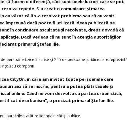
uie să facem o diferenţă, căci sunt unele lucruri care se pot
t rezolva repede. S-a creat o comunicare şi marea
ia au văzut că li s-a rezolvat problema sau că au venit
dea împreună dacă poate fi utilizată ideea publicată pe
sunt în continuare ascultate şi rezolvate, drept dovadă că
aplicaţie. Dacă vedeau că nu sunt în atenţia autorităţilor
 declarat primarul Ştefan Ilie.
e persoane fizice înscrise şi 225 de persoane juridice care reprezint
cuinţe sau companii.
lcea CityOn, în care am invitat toate persoanele care
bunuri aici să se înscrie, pentru a putea plăti taxele şi
 fiscal online. Când ne vom dezvolta cu partea urbanistică,
certificat de urbanism”, a precizat primarul Ştefan Ilie.
mul parcărilor, atât rezidenţiale cât şi publice.