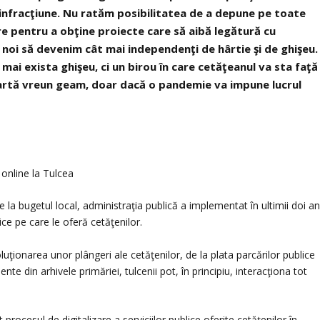
 infracţiune. Nu ratăm posibilitatea de a depune pe toate
re pentru a obţine proiecte care să aibă legătură cu
al noi să devenim cât mai independenţi de hârtie şi de ghişeu.
 mai exista ghişeu, ci un birou în care cetăţeanul va sta faţă
spartă vreun geam, doar dacă o pandemie va impune lucrul
i online la Tulcea
la bugetul local, administraţia publică a implementat în ultimii doi an
lice pe care le oferă cetăţenilor.
luţionarea unor plângeri ale cetăţenilor, de la plata parcărilor publice
te din arhivele primăriei, tulcenii pot, în principiu, interacţiona tot
procesul de digitalizare a serviciilor publice oferite cetăţenilor în