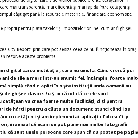
care mai transparentă, mai eficientă şi mai rapidă între cetăţeni şi
 timpul câştigat până la resursele materiale, financiare economisite.
e proprii pentru plata taxelor şi impozitelor online, cum ar fi ghişeul
ulcea City Report” prin care pot sesiza ceea ce nu funcţionează în oraş,
e să rezolve aceste probleme.
m digitalizarea instituţiei, care nu exista. Când vrei să pui
 ani de zile a mers într-un anumit fel, întâmpini foarte mult
rmă simplă când o aplici în nişte instituţii unde oamenii au
i de ghişee clasice. Eu ştiu că odată ce ele sunt
etăţean va crea foarte multe facilităţi, ci şi pentru
ri de hârtii pentru a căuta un document atunci când i se
ăm cu cetăţenii şi am implementat aplicaţia Tulcea City
 ori, în sensul că acum se pot pune mai multe fotografii
Ştiu că sunt unele persoane care spun că au postat pe pagin