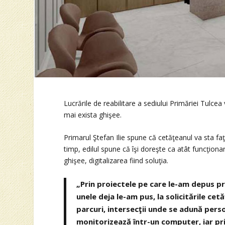
Lucrările de reabilitare a sediului Primăriei Tulcea v
mai exista ghişee.
Primarul Ştefan Ilie spune că cetăţeanul va sta faţ
timp, edilul spune că îşi doreşte ca atât funcţionar
ghişee, digitalizarea fiind soluţia.
„Prin proiectele pe care le-am depus pr
unele deja le-am pus, la solicitările cet
parcuri, intersecţii unde se adună per
monitorizează într-un computer, iar pri