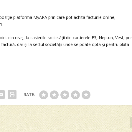
ziţie platforma MyAPA prin care pot achita facturile online,
i.
t din oraş, la casieriile societăţii din cartierele E3, Neptun, Vest, pri
factură, dar şi la sediul societăţii unde se poate opta şi pentru plata
RATE: