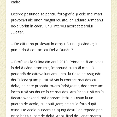
cadre.
Despre pasiunea sa pentru fotografie şi cele mai mari
provocări ale unor imagini reuşite, dr. Eduard Armeanu
ne-a vorbit în cadrul unui interviu acordat ziarului
„Delta”.
– De cât timp profesaţi în oraşul Sulina şi când aţi luat
prima dată contact cu Delta Dunării?
– Profesez la Sulina din anul 2018. Prima dată am venit
în deltă când eram mic, împreună cu tatăl meu. O
perioadă de câteva luni am lucrat la Casa de Asigurări
din Tulcea şi am putut să vin în contact mai des cu
delta, de care probabil m-am îndrăgostit, deoarece am
început să vin din ce în ce mai des. Am început să vin în
fiecare weekend, mă opream întâi la Crişan la un
prieten de acolo, cu două genţi de scule foto după
mine. De acolo puteam să ajung destul de repede prin
orice baltă şi colţ de deltă. Apoi, fiind de „vină” marea,