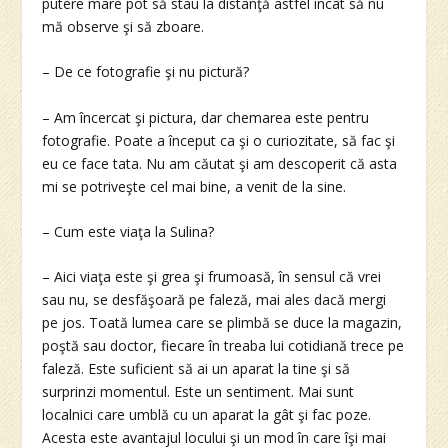
putere mare pot să stau la distanţă astfel încât să nu
mă observe şi să zboare.
– De ce fotografie şi nu pictură?
– Am încercat şi pictura, dar chemarea este pentru
fotografie. Poate a început ca şi o curiozitate, să fac şi
eu ce face tata. Nu am căutat şi am descoperit că asta
mi se potriveşte cel mai bine, a venit de la sine.
– Cum este viaţa la Sulina?
– Aici viaţa este şi grea şi frumoasă, în sensul că vrei
sau nu, se desfăşoară pe faleză, mai ales dacă mergi
pe jos. Toată lumea care se plimbă se duce la magazin,
poştă sau doctor, fiecare în treaba lui cotidiană trece pe
faleză. Este suficient să ai un aparat la tine şi să
surprinzi momentul. Este un sentiment. Mai sunt
localnici care umblă cu un aparat la gât şi fac poze.
Acesta este avantajul locului şi un mod în care îşi mai