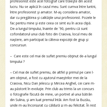
profesionist este acel fotograf care trăieşte din acest
lucru. Nu se aplică în cazul meu. Sunt cumva între luntrii,
între profesionist şi amator. M-aş considera amator,
dar cu pregătirea şi calităţile unui profesionist. Pozele le
fac pentru mine şi este ceea ce simt eu în acea clipă.
De-a lungul timpului, înainte de `90, pentru că sunt
cofondatorul unui club foto din Craiova, locul meu de
naştere, am participat la câteva expoziţii de grup şi
concursuri.
– Care este cel mai de suflet premiu obţinut de-a lungul
timpului ?
– Cel mai de suflet premiu, de altfel şi primul pe care l-
am obţinut, a fost cu ajutorul maeştrilor mei de la
Craiova, Nicu Dan Jelescu şi Mircea Anghel, cei care m-
au păstorit în evoluţie. Prin club au trimis la un concurs
o fotografie făcută de mine, un portret al unui bătrân
din Sulina, şi am luat premiul întâi. Am fost la Buzău,
unde m-au înconjurat cu căldură şi m-au felicitat. În rest