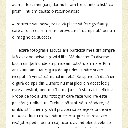
au mai fost menţiuni, dar nu le-am trecut într-o listă cu
premii, nu am căutat o recunoaştere.
– Portrete sau peisaje? Ce vă place să fotografiaţi şi
care a fost cea mai mare provocare întâmpinată pentru
o imagine de succes?
– Fiecare fotografie făcută are părticica mea din simţire.
Mă axez pe peisaje şi wild life. Mă duceam în diverse
locuri din ţară unde surprindeam păsări, animale. Prin
anii 2000 am luat o gură de apă din Dunăre şi am
început să vin săptămânal în deltă. Se spune că dacă iei
o gură de apă din Dunăre nu mai pleci din acest loc şi
este adevărat, pentru că am ajuns să stau aici definitiv.
Proba de foc a unui fotograf care face wild life este
pescăruşul albastru. Trebuie să stai, să ai răbdare, să
umbli, să îl chemi şi să îl provoci să se aşeze unde vrei
tu. Acest lucru mi s-a părut cel mai greu. În rest, am
învăţat repede, pentru că, acum, având obiectivele de