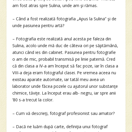
am fost atras spre Sulina, unde am şi rămas.
– Când a fost realizată fotografia „Apus la Sulina” şi de
unde pasiunea pentru artă?
– Fotografia este realizată anul acesta pe faleza din
Sulina, acolo unde mă duc de câteva ori pe săptămână,
atunci când ies din cabinet. Pasiunea pentru fotografie
o am de mic, probabil transmisă pe linie paternă. Cred
că din clasa a IV-a am început să fac poze, iar în clasa a
VIII-a deja eram fotograful clasei. Pe vremea aceea nu
existau aparate automate, iar tatăl meu avea un
laborator unde făcea pozele cu ajutorul unor substanţe
chimice, tăviţe. La început erau alb- negru, iar spre anii
’80 s-a trecut la color.
– Cum vă descrieţi, fotograf profesionist sau amator?
– Dacă ne luăm după carte, definiţia unui fotograf