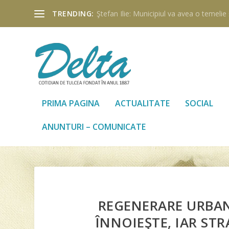
TRENDING:
Ştefan Ilie: Municipiul va avea o temelie ş
PRIMA PAGINA
ACTUALITATE
SOCIAL
ANUNTURI – COMUNICATE
REGENERARE URBANĂ
ÎNNOIEŞTE, IAR ST