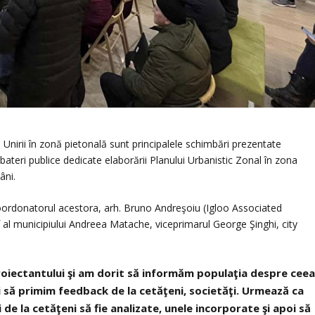
 Unirii în zonă pietonală sunt principalele schimbări prezentate
ezbateri publice dedicate elaborării Planului Urbanistic Zonal în zona
âni.
oordonatorul acestora, arh. Bruno Andreşoiu (Igloo Associated
ef al municipiului Andreea Matache, viceprimarul George Şinghi, city
oiectantului şi am dorit să informăm populaţia despre cee
 să primim feedback de la cetăţeni, societăţi. Urmează ca
 de la cetăţeni să fie analizate, unele incorporate şi apoi să