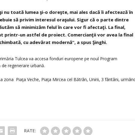
i nu toată lumea şi-o doreşte, mai ales dacă îi afectează în
ebuie să privim interesul oraşului. Sigur că o parte dintre
căutăm să minimizăm felul în care vor fi afectaţi. La final,
 printr-un astfel de proiect. Comercianţii vor avea la final
schimbată, cu adevărat modernă”, a spus Şinghi.
, Primăria Tulcea va accesa fonduri europene pe noul Program
ă de regenerare urbană.
la zona Piaţa Veche, Piaţa Mircea cel Bătrân, Unirii, 3 fântâni, urmân
RATE: