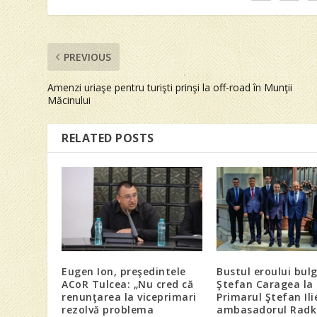
PREVIOUS
Amenzi uriaşe pentru turişti prinşi la off-road în Munţii
Măcinului
RELATED POSTS
Eugen Ion, preşedintele
Bustul eroului bul
ACoR Tulcea: „Nu cred că
Ştefan Caragea la 
renunţarea la viceprimari
Primarul Ştefan Ilie
rezolvă problema
ambasadorul Radk