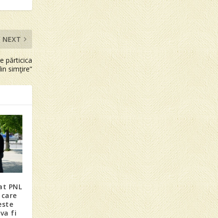
NEXT
e părticica
in simţire”
at PNL
 care
este
va fi