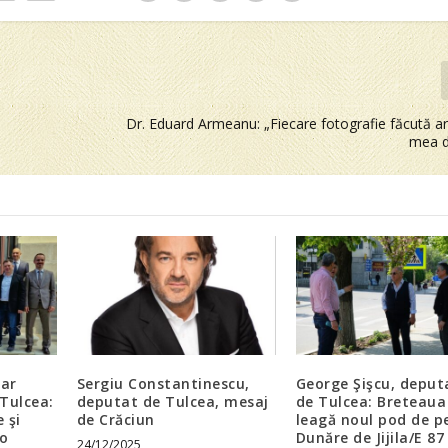
Dr. Eduard Armeanu: „Fiecare fotografie făcută ar
mea d
gar
Sergiu Constantinescu,
George Şişcu, deput
Tulcea:
deputat de Tulcea, mesaj
de Tulcea: Breteaua
 şi
de Crăciun
leagă noul pod de p
o
Dunăre de Jijila/E 87 
24/12/2025