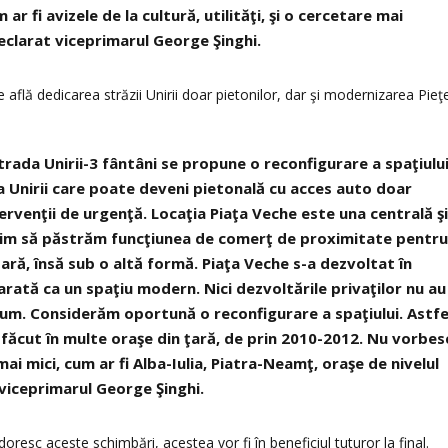
ar fi avizele de la cultură, utilităţi, şi o cercetare mai
eclarat viceprimarul George Şinghi.
 află dedicarea străzii Unirii doar pietonilor, dar şi modernizarea Pieţ
trada Unirii-3 fântâni se propune o reconfigurare a spaţiului
a Unirii care poate deveni pietonală cu acces auto doar
ervenţii de urgenţă. Locaţia Piaţa Veche este una centrală ş
orim să păstrăm funcţiunea de comerţ de proximitate pentr
ară, însă sub o altă formă. Piaţa Veche s-a dezvoltat în
u arată ca un spaţiu modern. Nici dezvoltările privaţilor nu au
acum. Considerăm oportună o reconfigurare a spaţiului. Astfe
făcut în multe oraşe din ţară, de prin 2010-2012. Nu vorbes
 mai mici, cum ar fi Alba-Iulia, Piatra-Neamţ, oraşe de nivelul
t viceprimarul George Şinghi.
doresc aceste schimbări, acestea vor fi în beneficiul tuturor la final.