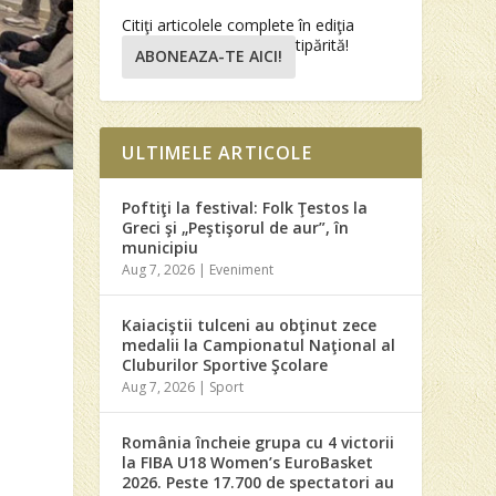
Citiţi articolele complete în ediţia
tipărită!
ABONEAZA-TE AICI!
ULTIMELE ARTICOLE
Poftiţi la festival: Folk Ţestos la
Greci şi „Peştişorul de aur”, în
municipiu
Aug 7, 2026
|
Eveniment
Kaiaciştii tulceni au obţinut zece
medalii la Campionatul Naţional al
Cluburilor Sportive Şcolare
Aug 7, 2026
|
Sport
a
România încheie grupa cu 4 victorii
la FIBA U18 Women’s EuroBasket
2026. Peste 17.700 de spectatori au