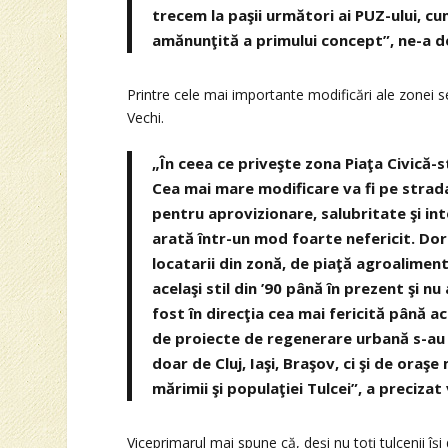
trecem la paşii următori ai PUZ-ului, cum 
amănunţită a primului concept”, ne-a d
Printre cele mai importante modificări ale zonei se
Vechi.
„În ceea ce priveşte zona Piaţa Civică-s
Cea mai mare modificare va fi pe strad
pentru aprovizionare, salubritate şi int
arată într-un mod foarte nefericit. D
locatarii din zonă, de piaţă agroaliment
acelaşi stil din ’90 până în prezent şi n
fost în direcţia cea mai fericită până 
de proiecte de regenerare urbană s-au 
doar de Cluj, Iaşi, Braşov, ci şi de oraşe
mărimii şi populaţiei Tulcei”, a preciza
Viceprimarul mai spune că, deşi nu toţi tulcenii îşi 