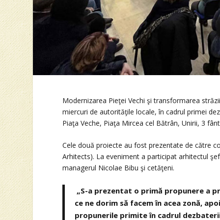
Modernizarea Pieţei Vechi şi transformarea străzii
miercuri de autorităţile locale, în cadrul primei d
Piaţa Veche, Piaţa Mircea cel Bătrân, Unirii, 3 fânt
Cele două proiecte au fost prezentate de către c
Arhitects). La eveniment a participat arhitectul ş
managerul Nicolae Bibu şi cetăţeni.
„S-a prezentat o primă propunere a pr
ce ne dorim să facem în acea zonă, apoi
propunerile primite în cadrul dezbaterii