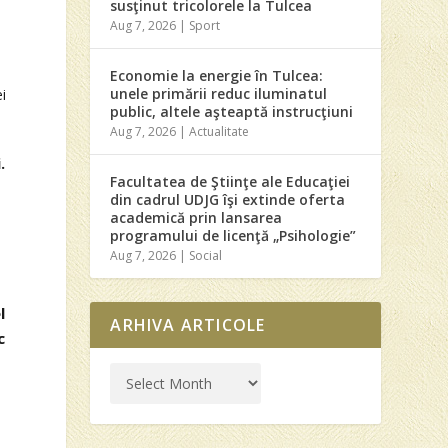
susţinut tricolorele la Tulcea
Aug 7, 2026
|
Sport
Economie la energie în Tulcea:
unele primării reduc iluminatul
ei
public, altele aşteaptă instrucţiuni
Aug 7, 2026
|
Actualitate
.
Facultatea de Ştiinţe ale Educaţiei
din cadrul UDJG îşi extinde oferta
i
academică prin lansarea
programului de licenţă „Psihologie”
u
Aug 7, 2026
|
Social
l
ARHIVA ARTICOLE
c