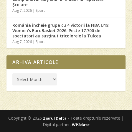
Şcolare
Aug 7, 2026
|
Sport
România încheie grupa cu 4 victorii la FIBA U18
Women’s EuroBasket 2026. Peste 17.700 de
spectatori au susţinut tricolorele la Tulcea
Aug 7, 2026
|
Sport
ARHIVA ARTICOLE
Copyright © 2026
- Toate drepturile rezervate |
Ziarul Delta
Digital partner:
WP2date