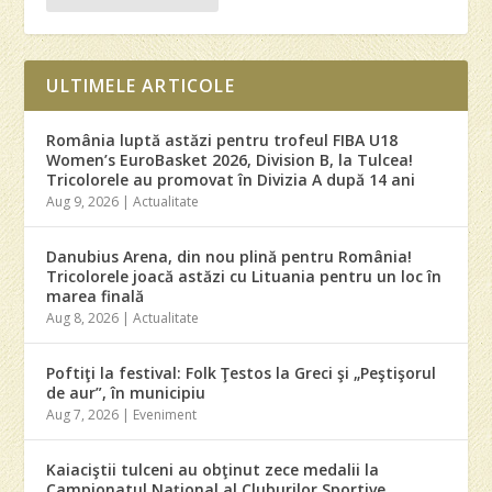
ULTIMELE ARTICOLE
România luptă astăzi pentru trofeul FIBA U18
Women’s EuroBasket 2026, Division B, la Tulcea!
Tricolorele au promovat în Divizia A după 14 ani
Aug 9, 2026
|
Actualitate
Danubius Arena, din nou plină pentru România!
Tricolorele joacă astăzi cu Lituania pentru un loc în
marea finală
Aug 8, 2026
|
Actualitate
Poftiţi la festival: Folk Ţestos la Greci şi „Peştişorul
de aur”, în municipiu
Aug 7, 2026
|
Eveniment
Kaiaciştii tulceni au obţinut zece medalii la
Campionatul Naţional al Cluburilor Sportive