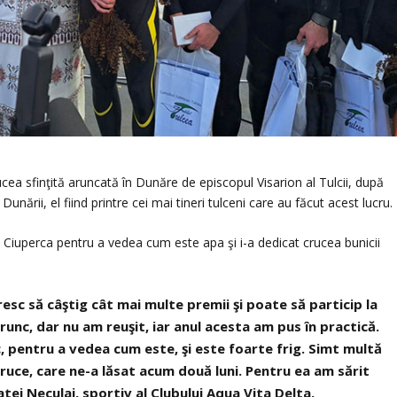
rucea sfinţită aruncată în Dunăre de episcopul Visarion al Tulcii, după
nării, el fiind printre cei mai tineri tulceni care au făcut acest lucru.
ul Ciuperca pentru a vedea cum este apa şi i-a dedicat crucea bunicii
oresc să câştig cât mai multe premii şi poate să particip la
unc, dar nu am reuşit, iar anul acesta am pus în practică.
c, pentru a vedea cum este, şi este foarte frig. Simt multă
 cruce, care ne-a lăsat acum două luni. Pentru ea am sărit
Matei Neculai, sportiv al Clubului Aqua Vita Delta.