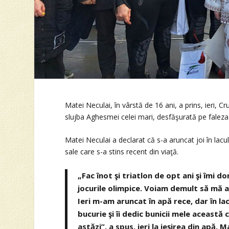
Matei Neculai, în vârstă de 16 ani, a prins, ieri, C
slujba Aghesmei celei mari, desfăşurată pe faleza Du
Matei Neculai a declarat că s-a aruncat joi în lac
sale care s-a stins recent din viaţă.
„Fac înot şi triatlon de opt ani şi îmi d
jocurile olimpice. Voiam demult să mă ar
Ieri m-am aruncat în apă rece, dar în la
bucurie şi îi dedic bunicii mele această
astăzi”, a spus, ieri la ieşirea din apă, 