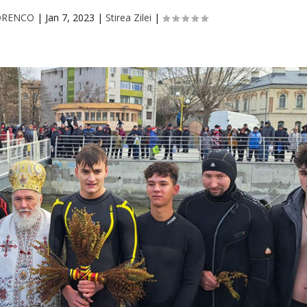
TORENCO
|
Jan 7, 2023
|
Stirea Zilei
|