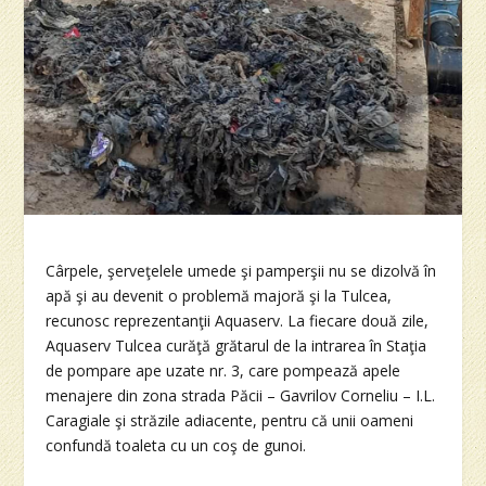
Cârpele, şerveţelele umede şi pamperşii nu se dizolvă în
apă şi au devenit o problemă majoră şi la Tulcea,
recunosc reprezentanţii Aquaserv. La fiecare două zile,
Aquaserv Tulcea curăţă grătarul de la intrarea în Staţia
de pompare ape uzate nr. 3, care pompează apele
menajere din zona strada Păcii – Gavrilov Corneliu – I.L.
Caragiale şi străzile adiacente, pentru că unii oameni
confundă toaleta cu un coş de gunoi.