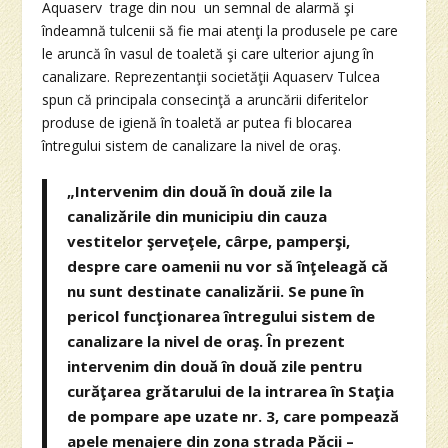
Aquaserv trage din nou un semnal de alarmă şi
îndeamnă tulcenii să fie mai atenţi la produsele pe care
le aruncă în vasul de toaletă şi care ulterior ajung în
canalizare. Reprezentanţii societăţii Aquaserv Tulcea
spun că principala consecinţă a aruncării diferitelor
produse de igienă în toaletă ar putea fi blocarea
întregului sistem de canalizare la nivel de oraş.
„Intervenim din două în două zile la
canalizările din municipiu din cauza
vestitelor şerveţele, cârpe, pamperşi,
despre care oamenii nu vor să înţeleagă că
nu sunt destinate canalizării. Se pune în
pericol funcţionarea întregului sistem de
canalizare la nivel de oraş. În prezent
intervenim din două în două zile pentru
curăţarea grătarului de la intrarea în Staţia
de pompare ape uzate nr. 3, care pompează
apele menajere din zona strada Păcii –