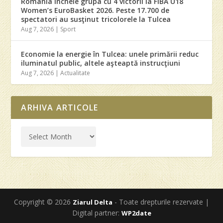
România încheie grupa cu 4 victorii la FIBA U18
Women’s EuroBasket 2026. Peste 17.700 de
spectatori au susţinut tricolorele la Tulcea
Aug 7, 2026
|
Sport
Economie la energie în Tulcea: unele primării reduc
iluminatul public, altele aşteaptă instrucţiuni
Aug 7, 2026
|
Actualitate
ARHIVA ARTICOLE
Copyright © 2026
- Toate drepturile rezervate |
Ziarul Delta
Digital partner:
WP2date