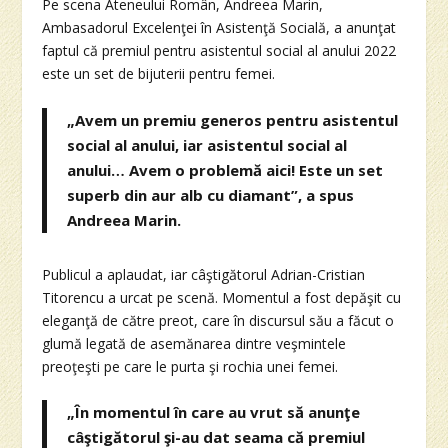
Pe scena Ateneului Român, Andreea Marin,
Ambasadorul Excelenţei în Asistenţă Socială, a anunţat
faptul că premiul pentru asistentul social al anului 2022
este un set de bijuterii pentru femei.
„Avem un premiu generos pentru asistentul
social al anului, iar asistentul social al
anului… Avem o problemă aici! Este un set
superb din aur alb cu diamant”, a spus
Andreea Marin.
Publicul a aplaudat, iar câştigătorul Adrian-Cristian
Titorencu a urcat pe scenă. Momentul a fost depăşit cu
eleganţă de către preot, care în discursul său a făcut o
glumă legată de asemănarea dintre veşmintele
preoţeşti pe care le purta şi rochia unei femei.
„În momentul în care au vrut să anunţe
câştigătorul şi-au dat seama că premiul