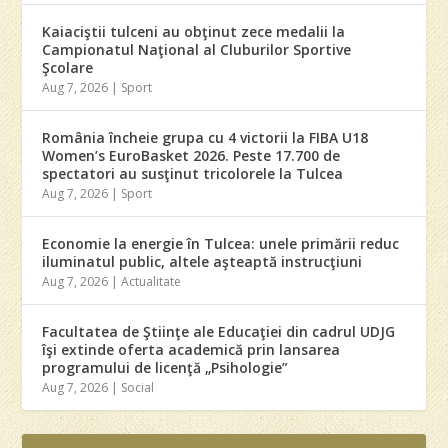
Kaiaciştii tulceni au obţinut zece medalii la
Campionatul Naţional al Cluburilor Sportive
Şcolare
Aug 7, 2026
|
Sport
România încheie grupa cu 4 victorii la FIBA U18
Women’s EuroBasket 2026. Peste 17.700 de
spectatori au susţinut tricolorele la Tulcea
Aug 7, 2026
|
Sport
Economie la energie în Tulcea: unele primării reduc
iluminatul public, altele aşteaptă instrucţiuni
Aug 7, 2026
|
Actualitate
Facultatea de Ştiinţe ale Educaţiei din cadrul UDJG
îşi extinde oferta academică prin lansarea
programului de licenţă „Psihologie”
Aug 7, 2026
|
Social