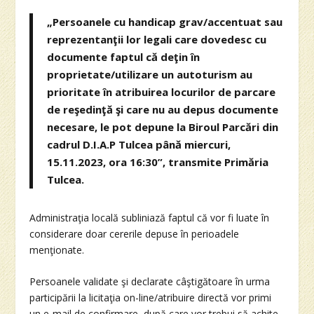
„Persoanele cu handicap grav/accentuat sau
reprezentanţii lor legali care dovedesc cu
documente faptul că deţin în
proprietate/utilizare un autoturism au
prioritate în atribuirea locurilor de parcare
de reşedinţă şi care nu au depus documente
necesare, le pot depune la Biroul Parcări din
cadrul D.I.A.P Tulcea până miercuri,
15.11.2023, ora 16:30”, transmite Primăria
Tulcea.
Administraţia locală subliniază faptul că vor fi luate în
considerare doar cererile depuse în perioadele
menţionate.
Persoanele validate şi declarate câştigătoare în urma
participării la licitaţia on-line/atribuire directă vor primi
un e-mail de confirmare, după care vor trebui să achite