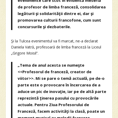
evenimente care scot în evidentă meseria
de profesor de limba franceză, consolidarea
legăturii şi solidarităţii dintre ei, dar şi
promovarea culturii francofone, cum sunt
concursurile şi dezbaterile.
Şi la Tulcea evenimentul va fi marcat, ne-a declarat
Daniela Vatră, profesoară de limba franceză la Liceul
„Grigore Moisil”.
„Tema de anul acesta se numeşte
<<Profesorul de franceză, creator de
viitor>>. Mi se pare o temă actuală, pe de-o
parte este o provocare în încercarea de a
aduce un pic de inovaţie, iar pe de altă parte
reprezintă ţinerea pasului cu provocările
actuale. Pentru Ziua Profesorului de
Franceză, facem activităţi la clasă, poate un
moment muzical cu melodii franceze