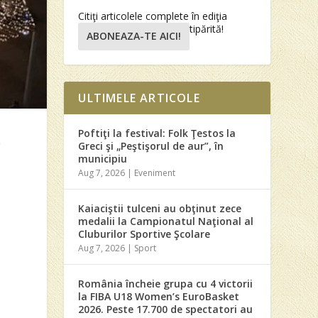
Citiţi articolele complete în ediţia
tipărită!
ABONEAZA-TE AICI!
ULTIMELE ARTICOLE
Poftiţi la festival: Folk Ţestos la
g
Greci şi „Peştişorul de aur”, în
municipiu
Aug 7, 2026
|
Eveniment
Kaiaciştii tulceni au obţinut zece
medalii la Campionatul Naţional al
Cluburilor Sportive Şcolare
Aug 7, 2026
|
Sport
România încheie grupa cu 4 victorii
la FIBA U18 Women’s EuroBasket
2026. Peste 17.700 de spectatori au