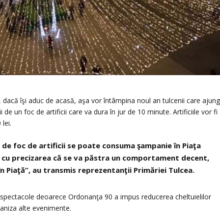
, dacă îşi aduc de acasă, aşa vor întâmpina noul an tulcenii care ajun
de un foc de artificii care va dura în jur de 10 minute. Artificiile vor fi
lei.
 de foc de artificii se poate consuma şampanie în Piaţa
eni, cu precizarea că se va păstra un comportament decent,
n Piaţă”, au transmis reprezentanţii Primăriei Tulcea.
fi spectacole deoarece Ordonanţa 90 a impus reducerea cheltuielilor
ganiza alte evenimente.