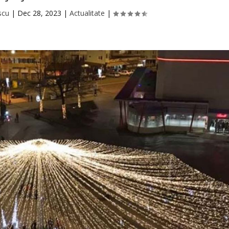
scu
|
Dec 28, 2023
|
Actualitate
|