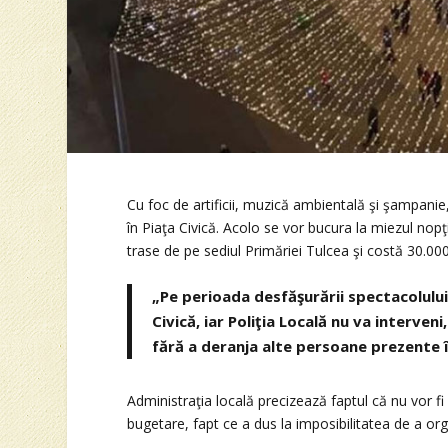
Cu foc de artificii, muzică ambientală şi şampanie
în Piaţa Civică. Acolo se vor bucura la miezul nopţii 
trase de pe sediul Primăriei Tulcea şi costă 30.000 
„Pe perioada desfăşurării spectacolului
Civică, iar Poliţia Locală nu va interv
fără a deranja alte persoane prezente î
Administraţia locală precizează faptul că nu vor 
bugetare, fapt ce a dus la imposibilitatea de a or