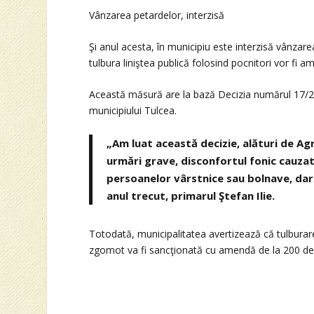
Vânzarea petardelor, interzisă
Şi anul acesta, în municipiu este interzisă vânzarea
tulbura liniştea publică folosind pocnitori vor fi a
Această măsură are la bază Decizia numărul 17/23
municipiului Tulcea.
„Am luat această decizie, alături de Ag
urmări grave, disconfortul fonic cauzat
persoanelor vârstnice sau bolnave, dar
anul trecut, primarul Ştefan Ilie.
Totodată, municipalitatea avertizează că tulburare
zgomot va fi sancţionată cu amendă de la 200 de le