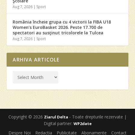
Şcolare
Aug 7, 2026
|
Sport
România încheie grupa cu 4 victorii la FIBA U18
Women’s EuroBasket 2026. Peste 17.700 de
spectatori au susţinut tricolorele la Tulcea
Aug 7, 2026
|
Sport
ARHIVA ARTICOLE
Copyright © 2026
- Toate drepturile rezervate |
Ziarul Delta
Digital partner:
WP2date
Despre Noi
Redactia
Publicitate
Abonamente
Contact