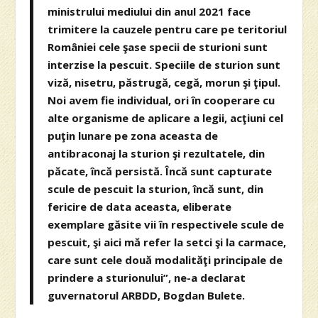
ministrului mediului din anul 2021 face
trimitere la cauzele pentru care pe teritoriul
României cele şase specii de sturioni sunt
interzise la pescuit. Speciile de sturion sunt
viză, nisetru, păstrugă, cegă, morun şi ţipul.
Noi avem fie individual, ori în cooperare cu
alte organisme de aplicare a legii, acţiuni cel
puţin lunare pe zona aceasta de
antibraconaj la sturion şi rezultatele, din
păcate, încă persistă. Încă sunt capturate
scule de pescuit la sturion, încă sunt, din
fericire de data aceasta, eliberate
exemplare găsite vii în respectivele scule de
pescuit, şi aici mă refer la setci şi la carmace,
care sunt cele două modalităţi principale de
prindere a sturionului”, ne-a declarat
guvernatorul ARBDD, Bogdan Bulete.