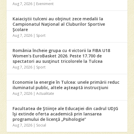
Aug 7, 2026
|
Eveniment
Kaiaciştii tulceni au obţinut zece medalii la
Campionatul Naţional al Cluburilor Sportive
Şcolare
Aug 7, 2026
|
Sport
România încheie grupa cu 4 victorii la FIBA U18
Women’s EuroBasket 2026. Peste 17.700 de
spectatori au susţinut tricolorele la Tulcea
Aug 7, 2026
|
Sport
Economie la energie în Tulcea: unele primării reduc
iluminatul public, altele aşteaptă instrucţiuni
Aug 7, 2026
|
Actualitate
Facultatea de Ştiinţe ale Educaţiei din cadrul UDJG
îşi extinde oferta academică prin lansarea
programului de licenţă „Psihologie”
Aug 7, 2026
|
Social