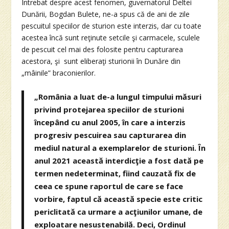
Întrebat despre acest fenomen, guvernatorul Deltei
Dunării, Bogdan Bulete, ne-a spus că de ani de zile
pescuitul speciilor de sturion este interzis, dar cu toate
acestea încă sunt reţinute setcile şi carmacele, sculele
de pescuit cel mai des folosite pentru capturarea
acestora, şi sunt eliberaţi sturionii în Dunăre din
„mâinile” braconierilor.
„România a luat de-a lungul timpului măsuri
privind protejarea speciilor de sturioni
începând cu anul 2005, în care a interzis
progresiv pescuirea sau capturarea din
mediul natural a exemplarelor de sturioni. În
anul 2021 această interdicţie a fost dată pe
termen nedeterminat, fiind cauzată fix de
ceea ce spune raportul de care se face
vorbire, faptul că această specie este critic
periclitată ca urmare a acţiunilor umane, de
exploatare nesustenabilă. Deci, Ordinul