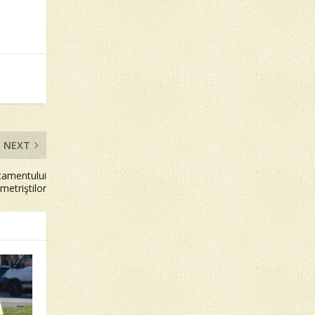
NEXT
rtamentului
metriştilor