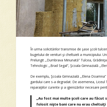
În urma solicitărilor transmise de şase şcoli tulcen
bugetului de venituri şi cheltuieli a municipiului. 
Prelungit ,,Dumbrava Minunată” Tulcea, Grădiniţa c
Tehnologic ,,Brad Segal”, Şcoala Gimnazială ,,El
De exemplu, Şcoala Gimnazială ,,Elena Doamna” a c
gardului care s-a degradat. De asemenea, Liceul Te
reparaţiilor curente şi a igienizărilor necesare pe
„Au fost mai multe şcoli care au făcut 
folosit nişte bani care nu erau cheltuiţi