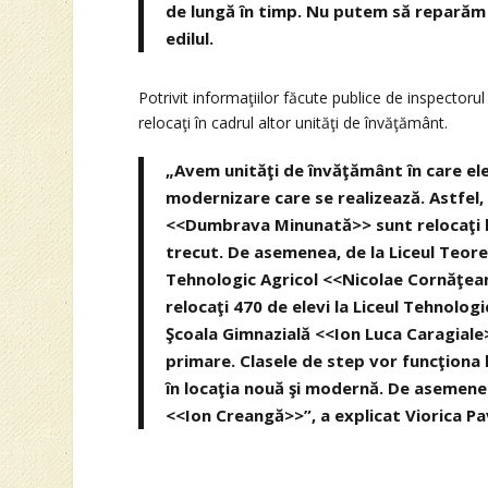
de lungă în timp. Nu putem să reparăm a
edilul.
Potrivit informaţiilor făcute publice de inspectorul 
relocaţi în cadrul altor unităţi de învăţământ.
„Avem unităţi de învăţământ în care elevi
modernizare care se realizează. Astfel,
<<Dumbrava Minunată>> sunt relocaţi l
trecut. De asemenea, de la Liceul Teoret
Tehnologic Agricol <<Nicolae Cornăţea
relocaţi 470 de elevi la Liceul Tehnolo
Şcoala Gimnazială <<Ion Luca Caragiale
primare. Clasele de step vor funcţiona 
în locaţia nouă şi modernă. De asemenea
<<Ion Creangă>>”, a explicat Viorica Pa