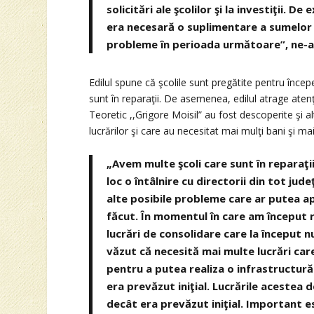
solicitări ale şcolilor şi la investiţii. 
era necesară o suplimentare a sumelor c
probleme în perioada următoare”, ne-a d
Edilul spune că şcolile sunt pregătite pentru încep
sunt în reparaţii. De asemenea, edilul atrage aten
Teoretic ,,Grigore Moisil” au fost descoperite şi a
lucrărilor şi care au necesitat mai mulţi bani şi ma
„Avem multe şcoli care sunt în reparaţi
loc o întâlnire cu directorii din tot ju
alte posibile probleme care ar putea apă
făcut. În momentul în care am început r
lucrări de consolidare care la început 
văzut că necesită mai multe lucrări ca
pentru a putea realiza o infrastructură
era prevăzut iniţial. Lucrările acestea
decât era prevăzut iniţial. Important e