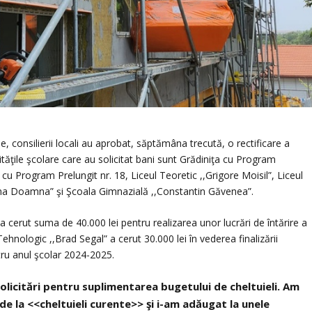
e, consilierii locali au aprobat, săptămâna trecută, o rectificare a
Unităţile şcolare care au solicitat bani sunt Grădiniţa cu Program
u Program Prelungit nr. 18, Liceul Teoretic ,,Grigore Moisil”, Liceul
ena Doamna” şi Şcoala Gimnazială ,,Constantin Găvenea”.
erut suma de 40.000 lei pentru realizarea unor lucrări de întărire a
hnologic ,,Brad Segal” a cerut 30.000 lei în vederea finalizării
ntru anul şcolar 2024-2025.
solicitări pentru suplimentarea bugetului de cheltuieli. Am
 de la <<cheltuieli curente>> şi i-am adăugat la unele