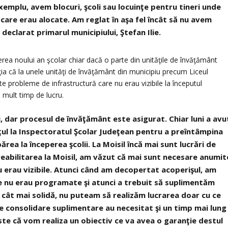
De exemplu, avem blocuri, şcoli sau locuinţe pentru tineri unde
are erau alocate. Am reglat în aşa fel încât să nu avem
eclarat primarul municipiului, Ştefan Ilie.
erea noului an şcolar chiar dacă o parte din unităţile de învăţământ
ţia că la unele unităţi de învăţământ din municipiu precum Liceul
lte probleme de infrastructură care nu erau vizibile la începutul
i mult timp de lucru.
i, dar procesul de învăţământ este asigurat. Chiar luni a avu
deţul la Inspectoratul Şcolar Judeţean pentru a preîntâmpina
rea la începerea şcolii. La Moisil încă mai sunt lucrări de
eabilitarea la Moisil, am văzut că mai sunt necesare anumit
nu erau vizibile. Atunci când am decopertat acoperişul, am
re nu erau programate şi atunci a trebuit să suplimentăm
 cât mai solidă, nu puteam să realizăm lucrarea doar cu ce
 de consolidare suplimentare au necesitat şi un timp mai lung
ste că vom realiza un obiectiv ce va avea o garanţie destul