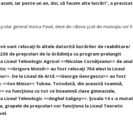
cum, iar peste un an, doi, să facem alte lucrări”, a precizat
şcolar general Viorica Pavel, elevii din câteva şcoli din municipiu vor fi
i sunt relocaţi în altele datorită lucrărilor de reabilitare/
 236 de preşcolari de la Grădiniţa cu program prelungit
a Liceul Tehnologic Agricol <<Nicolae Cornăţeanu>> de anul
ic <<Grigore Moisil>> au fost relocaţi 704 elevi la Liceul
nu>>. De la Liceul de Artă <<George Georgescu>> au fost
gic <<Ion Mincu>> Tulcea. Totodată, din această toamnă,
>> va funcţiona cu tot ce înseamnă clase gimnaziale,
la Liceul Tehnologic <<Anghel Saligny>>. Şcoala 14 s-a muta
, grupele de preşcolari vor funcţiona la Liceul Teoretic
vel.