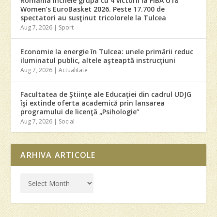
România încheie grupa cu 4 victorii la FIBA U18
Women’s EuroBasket 2026. Peste 17.700 de
spectatori au susţinut tricolorele la Tulcea
Aug 7, 2026
|
Sport
Economie la energie în Tulcea: unele primării reduc
iluminatul public, altele aşteaptă instrucţiuni
Aug 7, 2026
|
Actualitate
Facultatea de Ştiinţe ale Educaţiei din cadrul UDJG
îşi extinde oferta academică prin lansarea
programului de licenţă „Psihologie”
Aug 7, 2026
|
Social
ARHIVA ARTICOLE