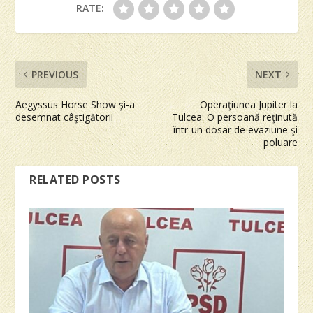
RATE:
PREVIOUS
NEXT
Aegyssus Horse Show şi-a
Operaţiunea Jupiter la
desemnat câştigătorii
Tulcea: O persoană reţinută
într-un dosar de evaziune şi
poluare
RELATED POSTS