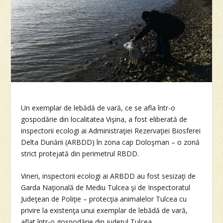
Un exemplar de lebădă de vară, ce se afla într-o
gospodărie din localitatea Vişina, a fost eliberată de
inspectorii ecologi ai Administraţiei Rezervaţiei Biosferei
Delta Dunării (ARBDD) în zona cap Doloşman – o zonă
strict protejată din perimetrul RBDD.
Vineri, inspectorii ecologi ai ARBDD au fost sesizaţi de
Garda Naţională de Mediu Tulcea şi de Inspectoratul
Judeţean de Poliţie – protecţia animalelor Tulcea cu
privire la existenţa unui exemplar de lebădă de vară,
aflat într-o gospodărie din judeţul Tulcea.