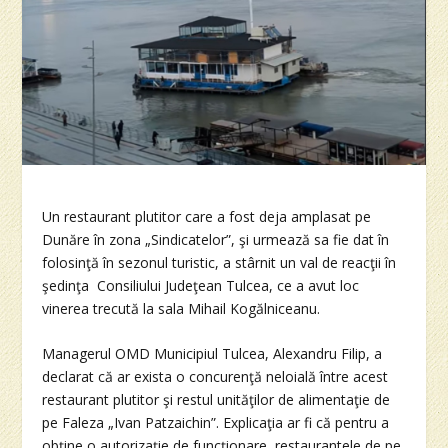
Un restaurant plutitor care a fost deja amplasat pe
Dunăre în zona „Sindicatelor”, şi urmează sa fie dat în
folosinţă în sezonul turistic, a stârnit un val de reacţii în
şedinţa Consiliului Judeţean Tulcea, ce a avut loc
vinerea trecută la sala Mihail Kogălniceanu.
Managerul OMD Municipiul Tulcea, Alexandru Filip, a
declarat că ar exista o concurenţă neloială între acest
restaurant plutitor şi restul unităţilor de alimentaţie de
pe Faleza „Ivan Patzaichin”. Explicaţia ar fi că pentru a
obţine o autorizaţie de funcţionare, restaurantele de pe