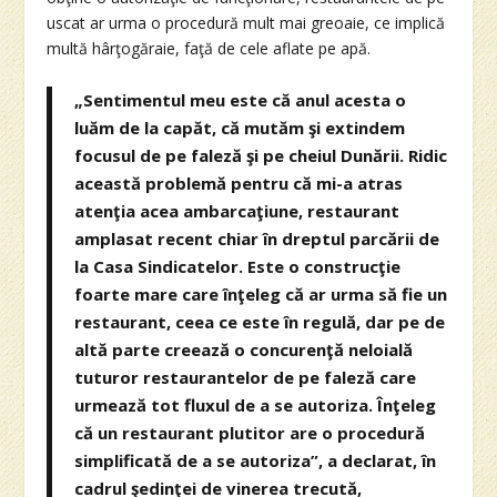
uscat ar urma o procedură mult mai greoaie, ce implică
multă hârţogăraie, faţă de cele aflate pe apă.
„Sentimentul meu este că anul acesta o
luăm de la capăt, că mutăm şi extindem
focusul de pe faleză şi pe cheiul Dunării. Ridic
această problemă pentru că mi-a atras
atenţia acea ambarcaţiune, restaurant
amplasat recent chiar în dreptul parcării de
la Casa Sindicatelor. Este o construcţie
foarte mare care înţeleg că ar urma să fie un
restaurant, ceea ce este în regulă, dar pe de
altă parte creează o concurenţă neloială
tuturor restaurantelor de pe faleză care
urmează tot fluxul de a se autoriza. Înţeleg
că un restaurant plutitor are o procedură
simplificată de a se autoriza”, a declarat, în
cadrul şedinţei de vinerea trecută,