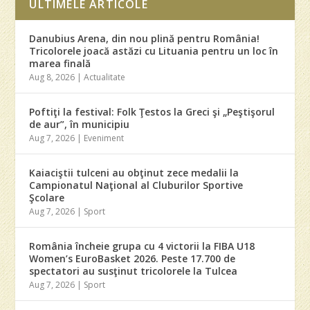
ULTIMELE ARTICOLE
Danubius Arena, din nou plină pentru România!
Tricolorele joacă astăzi cu Lituania pentru un loc în
marea finală
Aug 8, 2026
|
Actualitate
Poftiţi la festival: Folk Ţestos la Greci şi „Peştişorul
de aur”, în municipiu
Aug 7, 2026
|
Eveniment
Kaiaciştii tulceni au obţinut zece medalii la
Campionatul Naţional al Cluburilor Sportive
Şcolare
Aug 7, 2026
|
Sport
România încheie grupa cu 4 victorii la FIBA U18
Women’s EuroBasket 2026. Peste 17.700 de
spectatori au susţinut tricolorele la Tulcea
Aug 7, 2026
|
Sport