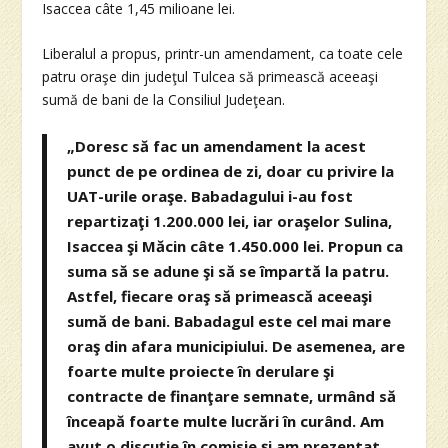
Isaccea câte 1,45 milioane lei.
Liberalul a propus, printr-un amendament, ca toate cele
patru oraşe din judeţul Tulcea să primească aceeaşi
sumă de bani de la Consiliul Judeţean.
„Doresc să fac un amendament la acest
punct de pe ordinea de zi, doar cu privire la
UAT-urile oraşe. Babadagului i-au fost
repartizaţi 1.200.000 lei, iar oraşelor Sulina,
Isaccea şi Măcin câte 1.450.000 lei. Propun ca
suma să se adune şi să se împartă la patru.
Astfel, fiecare oraş să primească aceeaşi
sumă de bani. Babadagul este cel mai mare
oraş din afara municipiului. De asemenea, are
foarte multe proiecte în derulare şi
contracte de finanţare semnate, urmând să
înceapă foarte multe lucrări în curând. Am
avut o discuţie în comisie şi am prezentat