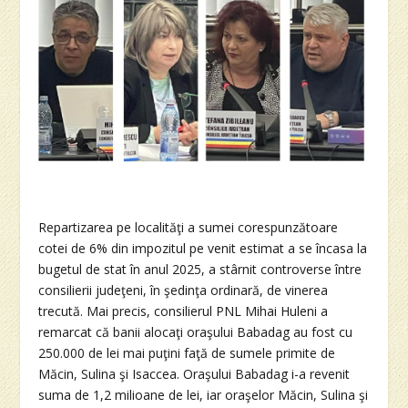
Repartizarea pe localităţi a sumei corespunzătoare
cotei de 6% din impozitul pe venit estimat a se încasa la
bugetul de stat în anul 2025, a stârnit controverse între
consilierii judeţeni, în şedinţa ordinară, de vinerea
trecută. Mai precis, consilierul PNL Mihai Huleni a
remarcat că banii alocaţi oraşului Babadag au fost cu
250.000 de lei mai puţini faţă de sumele primite de
Măcin, Sulina şi Isaccea. Oraşului Babadag i-a revenit
suma de 1,2 milioane de lei, iar oraşelor Măcin, Sulina şi