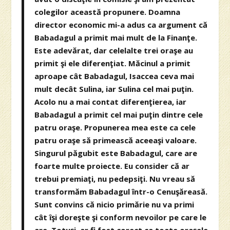
colegilor această propunere. Doamna
director economic mi-a adus ca argument că
Babadagul a primit mai mult de la Finanţe.
Este adevărat, dar celelalte trei oraşe au
primit şi ele diferenţiat. Măcinul a primit
aproape cât Babadagul, Isaccea ceva mai
mult decât Sulina, iar Sulina cel mai puţin.
Acolo nu a mai contat diferenţierea, iar
Babadagul a primit cel mai puţin dintre cele
patru oraşe. Propunerea mea este ca cele
patru oraşe să primească aceeaşi valoare.
Singurul păgubit este Babadagul, care are
foarte multe proiecte. Eu consider că ar
trebui premiaţi, nu pedepsiţi. Nu vreau să
transformăm Babadagul într-o Cenuşăreasă.
Sunt convins că nicio primărie nu va primi
cât îşi doreşte şi conform nevoilor pe care le
are. Totuşi, ar fi fost corect ca toate oraşele