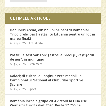
ULTIMELE ARTICOLE
Danubius Arena, din nou plină pentru România!
Tricolorele joacă astăzi cu Lituania pentru un loc în
marea finală
Aug 8, 2026
|
Actualitate
Poftiţi la festival: Folk Ţestos la Greci şi „Peştişorul
de aur”, în municipiu
Aug 7, 2026
|
Eveniment
Kaiaciştii tulceni au obţinut zece medalii la
Campionatul Naţional al Cluburilor Sportive
Şcolare
Aug 7, 2026
|
Sport
România încheie grupa cu 4 victorii la FIBA U18
Women’s EuroBasket 2026. Peste 17.700 de