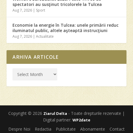
spectatori au susţinut tricolorele la Tulcea
Aug 7, 2026
|
Sport
Economie la energie în Tulcea: unele primării reduc
iluminatul public, altele aşteaptă instrucţiuni
Aug 7, 2026
|
Actualitate
ARHIVA ARTICOLE
Copyright © 2026
- Toate drepturile rezervate |
Ziarul Delta
Digital partner:
WP2date
Despre Noi
Redactia
Publicitate
Abonamente
Contact