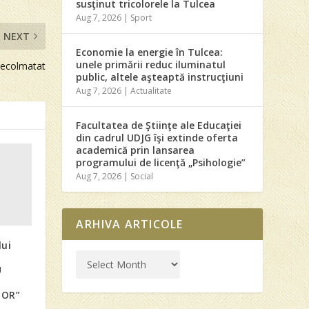
susţinut tricolorele la Tulcea
Aug 7, 2026
|
Sport
NEXT
Economie la energie în Tulcea:
unele primării reduc iluminatul
 decolmatat
public, altele aşteaptă instrucţiuni
Aug 7, 2026
|
Actualitate
Facultatea de Ştiinţe ale Educaţiei
din cadrul UDJG îşi extinde oferta
academică prin lansarea
programului de licenţă „Psihologie”
Aug 7, 2026
|
Social
ARHIVA ARTICOLE
lui
U
OOR”