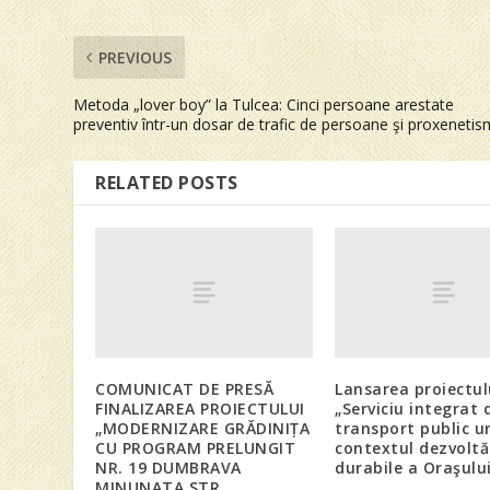
PREVIOUS
Metoda „lover boy” la Tulcea: Cinci persoane arestate
preventiv într-un dosar de trafic de persoane şi proxenetis
RELATED POSTS
COMUNICAT DE PRESĂ
Lansarea proiectul
FINALIZAREA PROIECTULUI
„Serviciu integrat 
„MODERNIZARE GRĂDINIȚA
transport public u
CU PROGRAM PRELUNGIT
contextul dezvoltăr
NR. 19 DUMBRAVA
durabile a Oraşulu
MINUNATA STR.