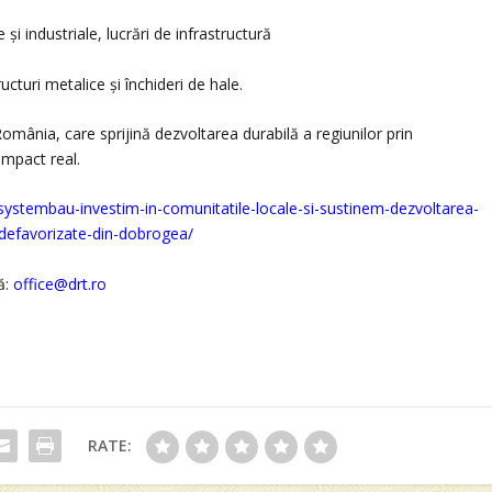
și industriale, lucrări de infrastructură
cturi metalice și închideri de hale.
România, care sprijină dezvoltarea durabilă a regiunilor prin
 impact real.
systembau-investim-in-comunitatile-locale-si-sustinem-dezvoltarea-
or-defavorizate-din-dobrogea/
ă:
office@drt.ro
RATE: