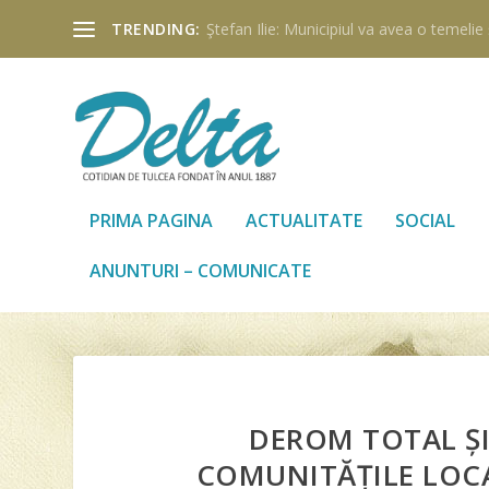
TRENDING:
Ştefan Ilie: Municipiul va avea o temelie ş
PRIMA PAGINA
ACTUALITATE
SOCIAL
ANUNTURI – COMUNICATE
DEROM TOTAL ȘI
COMUNITĂȚILE LOCA