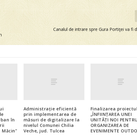
Canalul de intrare spre Gura Portiţei va fi
m
ui
Administrație eficientă
Finalizarea proiectu
de
prin implementarea de
„ÎNFIINȚAREA UNEI
rban în
măsuri de digitalizare la
UNITĂȚI NOI PENTR
ii
nivelul Comunei Chilia
ORGANIZAREA DE
i Măcin”
Veche, jud. Tulcea
EVENIMENTE OUTD