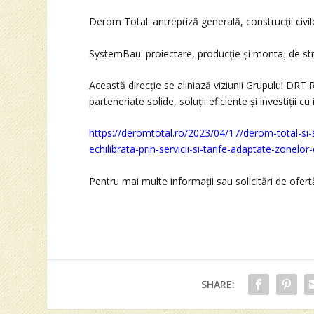
Derom Total: antrepriză generală, construcții civile 
SystemBau: proiectare, producție și montaj de stru
Această direcție se aliniază viziunii Grupului DRT 
parteneriate solide, soluții eficiente și investiții cu
https://deromtotal.ro/2023/04/17/derom-total-si-
echilibrata-prin-servicii-si-tarife-adaptate-zonel
Pentru mai multe informații sau solicitări de ofert
SHARE: