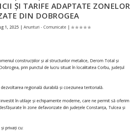
ICII ȘI TARIFE ADAPTATE ZONELOR
ZATE DIN DOBROGEA
ug 1, 2025
|
Anunturi - Comunicate
|
eniul construcțiilor și al structurilor metalice, Derom Total și
obrogea, prin punctul de lucru situat în localitatea Corbu, județul
ezvoltarea regională durabilă și coeziunea teritorială.
 investit în utilaje și echipamente moderne, care ne permit să oferim
le desfășurate în zone defavorizate din județele Constanța, Tulcea și
și privați cu: