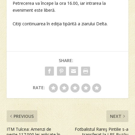
Petrecerea va începe la ora 16.00, iar intrarea la
eveniment este liberă.
Citiţi continuarea în ediţia tipărită a ziarului Delta.
SHARE:
RATE:
PREVIOUS
NEXT
ITM Tulcea: Amenzi de
Fotbalistul Rareş Pintilie s-a
peste 117.000 lei aplicate în
transferat la LPS Buzău