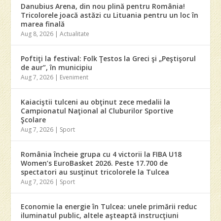
Danubius Arena, din nou plină pentru România!
Tricolorele joacă astăzi cu Lituania pentru un loc în
marea finală
Aug 8, 2026
|
Actualitate
Poftiţi la festival: Folk Ţestos la Greci şi „Peştişorul
de aur”, în municipiu
Aug 7, 2026
|
Eveniment
Kaiaciştii tulceni au obţinut zece medalii la
Campionatul Naţional al Cluburilor Sportive
Şcolare
Aug 7, 2026
|
Sport
România încheie grupa cu 4 victorii la FIBA U18
Women’s EuroBasket 2026. Peste 17.700 de
spectatori au susţinut tricolorele la Tulcea
Aug 7, 2026
|
Sport
Economie la energie în Tulcea: unele primării reduc
iluminatul public, altele aşteaptă instrucţiuni