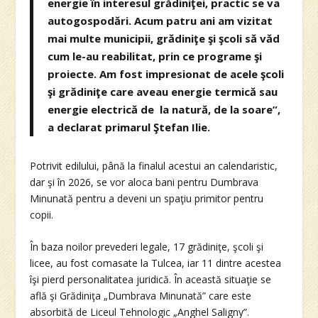
energie în interesul grădiniţei, practic se va
autogospodări. Acum patru ani am vizitat
mai multe municipii, grădiniţe şi şcoli să văd
cum le-au reabilitat, prin ce programe şi
proiecte. Am fost impresionat de acele şcoli
şi grădiniţe care aveau energie termică sau
energie electrică de la natură, de la soare”,
a declarat primarul Ştefan Ilie.
Potrivit edilului, până la finalul acestui an calendaristic,
dar şi în 2026, se vor aloca bani pentru Dumbrava
Minunată pentru a deveni un spaţiu primitor pentru
copii.
În baza noilor prevederi legale, 17 grădiniţe, şcoli şi
licee, au fost comasate la Tulcea, iar 11 dintre acestea
îşi pierd personalitatea juridică. În această situaţie se
află şi Grădiniţa „Dumbrava Minunată” care este
absorbită de Liceul Tehnologic „Anghel Saligny”.