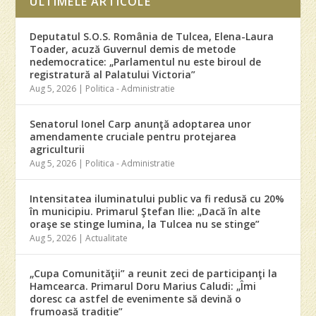
ULTIMELE ARTICOLE
Deputatul S.O.S. România de Tulcea, Elena-Laura
Toader, acuză Guvernul demis de metode
nedemocratice: „Parlamentul nu este biroul de
registratură al Palatului Victoria”
Aug 5, 2026
|
Politica - Administratie
Senatorul Ionel Carp anunţă adoptarea unor
amendamente cruciale pentru protejarea
agriculturii
Aug 5, 2026
|
Politica - Administratie
Intensitatea iluminatului public va fi redusă cu 20%
în municipiu. Primarul Ştefan Ilie: „Dacă în alte
oraşe se stinge lumina, la Tulcea nu se stinge”
Aug 5, 2026
|
Actualitate
„Cupa Comunităţii” a reunit zeci de participanţi la
Hamcearca. Primarul Doru Marius Caludi: „Îmi
doresc ca astfel de evenimente să devină o
frumoasă tradiţie”