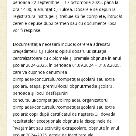
perioada 22 septembrie – 17 octombrie 2025, până la
ora 14:00, a anunţat CJ Tulcea. Dosarele se depun la
registratura instituţiei şi trebuie să fie complete, întrucât
cererile depuse după termen sau cu documente lipsă
vor fi respinse.
Documentaţia necesară include: cererea adresată
preşedintelui CJ Tulcea; opisul dosarului; situaţia
centralizatoare cu diplomele şi premiile obţinute în anul
şcolar 2024-2025, în perioada 01.09.2024 – 31.08.2025,
care va cuprinde denumirea
olimpiadei/concursului/competiţiei şcolară sau extra
şcolară, etapa, premiul/locul obţinut/media şcolară,
perioada şi locul desfăşurării
concursului/competiţiei/olimpiadei, organizatorul
olimpiadei/concursului/competiţiei şcolară sau extra
şcolară; copii după certificatul de naştere/CI, dovada
rezultatelor excepţionale obţinute la disciplinele de
învăţământ sau activităţi extraşcolare, obţinute în anul
şcolar 2024-2025; actele de identitate ale