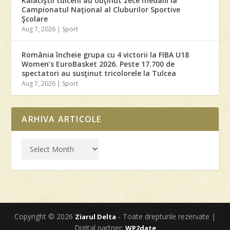
Kaiaciştii tulceni au obţinut zece medalii la
Campionatul Naţional al Cluburilor Sportive
Şcolare
Aug 7, 2026
|
Sport
România încheie grupa cu 4 victorii la FIBA U18
Women’s EuroBasket 2026. Peste 17.700 de
spectatori au susţinut tricolorele la Tulcea
Aug 7, 2026
|
Sport
ARHIVA ARTICOLE
Copyright © 2026
- Toate drepturile rezervate |
Ziarul Delta
Digital partner:
WP2date