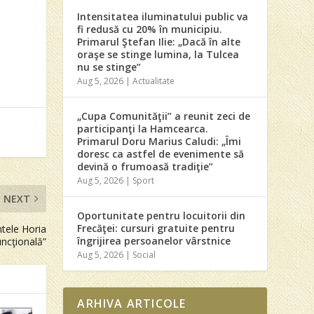
Intensitatea iluminatului public va
fi redusă cu 20% în municipiu.
Primarul Ştefan Ilie: „Dacă în alte
oraşe se stinge lumina, la Tulcea
nu se stinge”
Aug 5, 2026
|
Actualitate
„Cupa Comunităţii” a reunit zeci de
participanţi la Hamcearca.
Primarul Doru Marius Caludi: „Îmi
doresc ca astfel de evenimente să
devină o frumoasă tradiţie”
Aug 5, 2026
|
Sport
NEXT
Oportunitate pentru locuitorii din
Frecăţei: cursuri gratuite pentru
ntele Horia
îngrijirea persoanelor vârstnice
uncţională”
Aug 5, 2026
|
Social
ARHIVA ARTICOLE