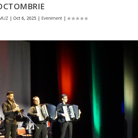
OCTOMBRIE
RMUZ
|
Oct 6, 2025
|
Eveniment
|