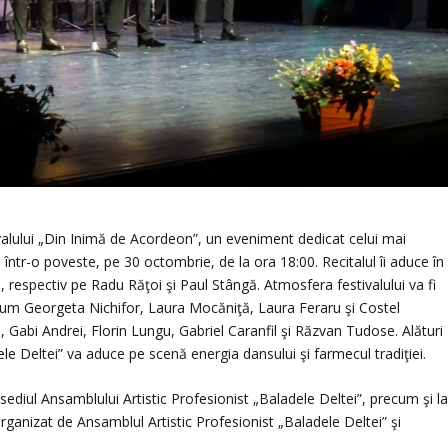
valului „Din Inimă de Acordeon”, un eveniment dedicat celui mai
într-o poveste, pe 30 octombrie, de la ora 18:00. Recitalul îi aduce în
, respectiv pe Radu Răţoi şi Paul Stângă. Atmosfera festivalului va fi
ecum Georgeta Nichifor, Laura Mocăniţă, Laura Feraru şi Costel
, Gabi Andrei, Florin Lungu, Gabriel Caranfil şi Răzvan Tudose. Alături
le Deltei” va aduce pe scenă energia dansului şi farmecul tradiţiei.
a sediul Ansamblului Artistic Profesionist „Baladele Deltei”, precum şi l
rganizat de Ansamblul Artistic Profesionist „Baladele Deltei” şi