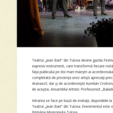
Teatrul „Jean Bart” din Tulcea devine gazda Festi
expresiv instrument, care transformă fiecare notă 
faţa publicului pe doi mari maeştri ai acordeonului
completată de prezenţa unor artişti apreciaţi pr
Atanasof, dar şi de acordeoniştii Aurelian Croitoru
de aceştia, Ansamblul Artistic Profesionist „Balade
Intrarea se face pe bază de invitaţii, disponibile l
Teatrul „Jean Bart” din Tulcea. Evenimentul este o
Primăria Municipiului Tulcea.