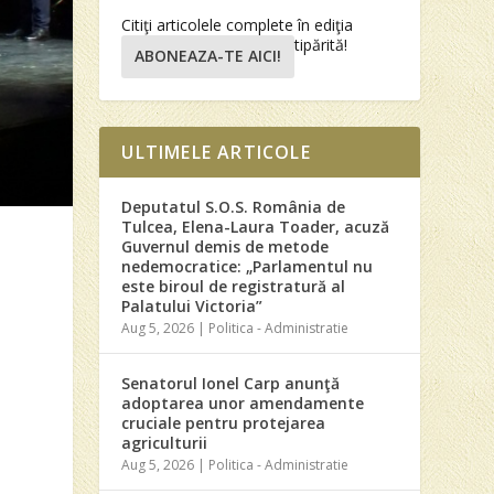
Citiţi articolele complete în ediţia
tipărită!
ABONEAZA-TE AICI!
ULTIMELE ARTICOLE
Deputatul S.O.S. România de
Tulcea, Elena-Laura Toader, acuză
Guvernul demis de metode
nedemocratice: „Parlamentul nu
este biroul de registratură al
Palatului Victoria”
Aug 5, 2026
|
Politica - Administratie
Senatorul Ionel Carp anunţă
adoptarea unor amendamente
cruciale pentru protejarea
a
agriculturii
Aug 5, 2026
|
Politica - Administratie