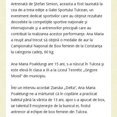
Antrenată de Ştefan Simion, aceasta a fost laureată la
cea de-a treia ediţie a Galei Sportului Tulcean, un
eveniment dedicat sportivilor care au obţinut rezultate
deosebite la competiţiile sportive naţionale şi
internaţionale şi a antrenorilor principali care au
contribuit la realizarea acestor performanţe. Ana Maria
a reuşit anul trecut să obţină o medalie de aur la
Campionatul Naţional de Box feminin de la Constanţa
la categoria cadeţi, 60 kg.
Ana Maria Poalelungi are 15 ani, s-a născut în Tulcea şi
este elevă în clasa a IX-a la Liceul Teoretic „Grigore
Moisil” din municipiu.
Într-un interviu acordat Ziarului „Delta”, Ana Maria
Poalelungi ne-a mărturisit că în copilărie a practicat
baletul până la vârsta de 13 ani, apoi s-a apucat de box,
iar talentul îl moşteneşte de la bunicul ei, fostul
antrenor al echipei de box feminin din Tulcea.