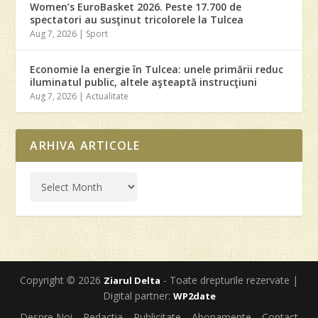
Women’s EuroBasket 2026. Peste 17.700 de
spectatori au susţinut tricolorele la Tulcea
Aug 7, 2026
|
Sport
Economie la energie în Tulcea: unele primării reduc
iluminatul public, altele aşteaptă instrucţiuni
Aug 7, 2026
|
Actualitate
ARHIVA ARTICOLE
Copyright © 2026
- Toate drepturile rezervate |
Ziarul Delta
Digital partner:
WP2date
Despre Noi
Redactia
Publicitate
Abonamente
Contact