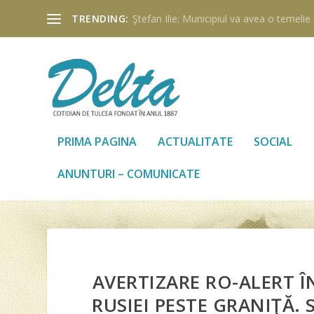
TRENDING:
Ştefan Ilie: Municipiul va avea o temelie ş
PRIMA PAGINA
ACTUALITATE
SOCIAL
ANUNTURI – COMUNICATE
AVERTIZARE RO-ALERT Î
RUSIEI PESTE GRANIŢĂ.