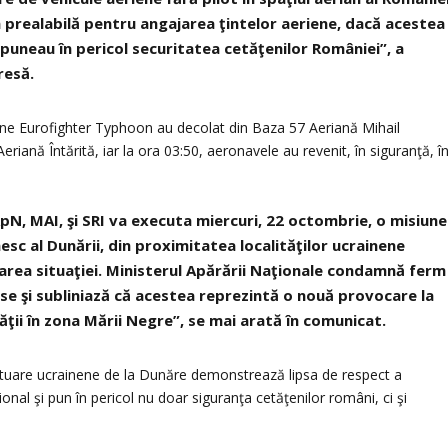
prealabilă pentru angajarea ţintelor aeriene, dacă acestea
 puneau în pericol securitatea cetăţenilor României”, a
resă.
ane Eurofighter Typhoon au decolat din Baza 57 Aeriană Mihail
riană Întărită, iar la ora 03:50, aeronavele au revenit, în siguranţă, î
ApN, MAI, şi SRI va executa miercuri, 22 octombrie, o misiune
sc al Dunării, din proximitatea localităţilor ucrainene
rea situaţiei. Ministerul Apărării Naţionale condamnă ferm
use şi subliniază că acestea reprezintă o nouă provocare la
tăţii în zona Mării Negre”, se mai arată în comunicat.
ortuare ucrainene de la Dunăre demonstrează lipsa de respect a
nal şi pun în pericol nu doar siguranţa cetăţenilor români, ci şi