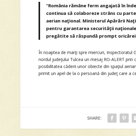
“România rămâne ferm angajată în îndepl
continua să colaboreze strâns cu partene
aerian naţional. Ministerul Apărării Na
pentru garantarea securităţii naţionale
pregătite să răspundă prompt oricărei s
În noaptea de marţi spre miercuri, Inspectoratul G
nordul judeţului Tulcea un mesaj RO-ALERT prin ca
posibilitatea căderii unor obiecte din spaţiul aeria
primit un apel de la o persoană din judeţ care a cer
SHARE: