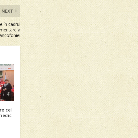
NEXT
e în cadrul
amentare a
ancofoniei
e cel
medic