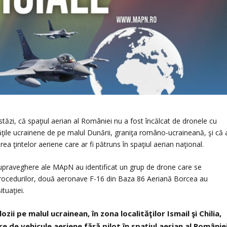
tăzi, că spaţiul aerian al României nu a fost încălcat de dronele cu
ăţile ucrainene de pe malul Dunării, graniţa româno-ucraineană, şi că 
 ţintelor aeriene care ar fi pătruns în spaţiul aerian naţional.
supraveghere ale MApN au identificat un grup de drone care se
 procedurilor, două aeronave F-16 din Baza 86 Aeriană Borcea au
tuaţiei.
i pe malul ucrainean, în zona localităţilor Ismail şi Chilia,
 de vehicule aeriene fără pilot în spaţiul aerian al României