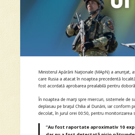
Ministerul Apărării Naţionale (MApN) a anunţat, as
care Rusia a atacat în noaptea precedentă localit
fost acordată aprobarea prealabilă pentru doborârea
În noaptea de marţi spre miercuri, sistemele de 
deplasau pe braţul Chilia al Dunării, iar conform
decolat, în jurul orei 00:50, pentru monitorizarea si
“Au fost raportate aproximativ 10 explozi
dar nu a fost detectată nicio pătrundere