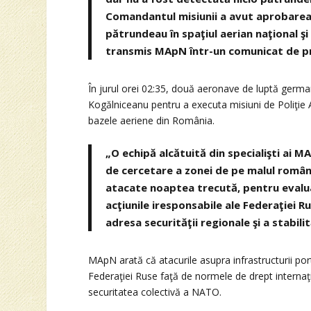
Comandantul misiunii a avut aprobarea 
pătrundeau în spaţiul aerian naţional şi
transmis MApN într-un comunicat de p
În jurul orei 02:35, două aeronave de luptă germ
Kogălniceanu pentru a executa misiuni de Poliţie Ae
bazele aeriene din România.
„O echipă alcătuită din specialişti ai M
de cercetare a zonei de pe malul române
atacate noaptea trecută, pentru evalua
acţiunile iresponsabile ale Federaţiei R
adresa securităţii regionale şi a stabili
MApN arată că atacurile asupra infrastructurii p
Federaţiei Ruse faţă de normele de drept internaţio
securitatea colectivă a NATO.