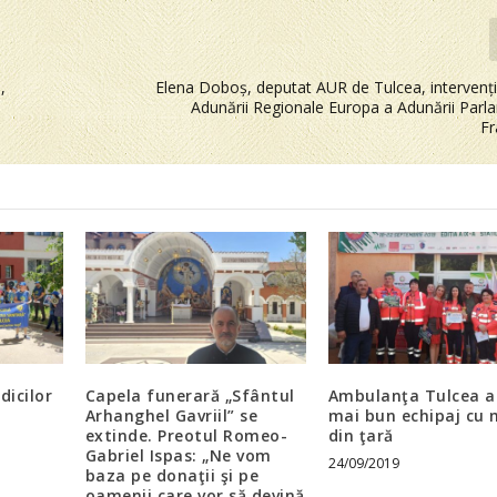
,
Elena Doboș, deputat AUR de Tulcea, intervenți
Adunării Regionale Europa a Adunării Parl
Fr
icilor
Capela funerară „Sfântul
Ambulanţa Tulcea ar
Arhanghel Gavriil” se
mai bun echipaj cu 
extinde. Preotul Romeo-
din ţară
Gabriel Ispas: „Ne vom
24/09/2019
baza pe donaţii şi pe
oamenii care vor să devină